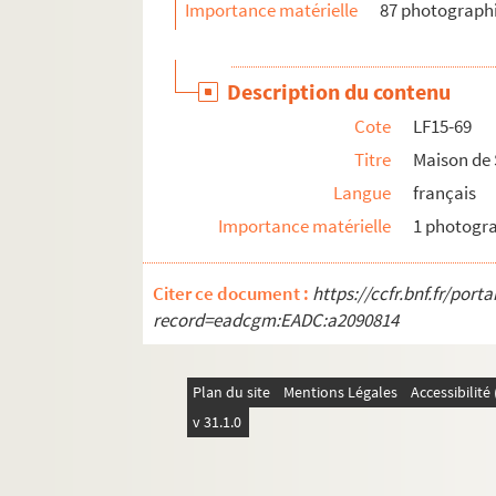
Importance matérielle
87 photograph
LF25. Photographies Beaux-Arts
LF26. Portefeuille non numéroté 4
Description du contenu
LF27. Lithographies et gravures, reproduction d
Cote
LF15-69
LF28. Galerie de portraits d'artistes lyriques et
Titre
Maison de 
LF29. II Portraits
Langue
français
Importance matérielle
1 photogr
Citer ce document :
https://ccfr.bnf.fr/por
record=eadcgm:EADC:a2090814
Plan du site
Mentions Légales
Accessibilit
v 31.1.0