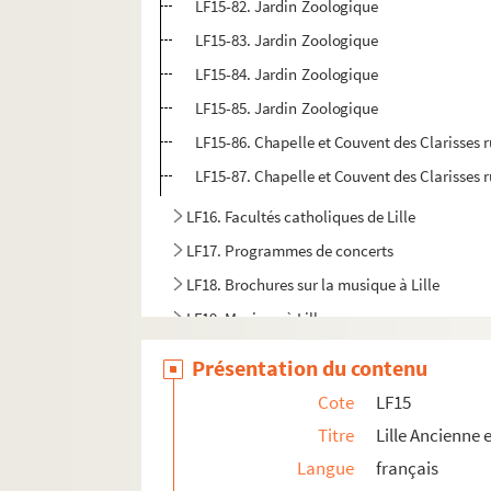
LF15-82. Jardin Zoologique
LF15-83. Jardin Zoologique
LF15-84. Jardin Zoologique
LF15-85. Jardin Zoologique
LF15-86. Chapelle et Couvent des Clarisses 
LF15-87. Chapelle et Couvent des Clarisses 
LF16. Facultés catholiques de Lille
LF17. Programmes de concerts
LF18. Brochures sur la musique à Lille
LF19. Musique à Lille
LF20. Articles extraits de journaux, histoire et
Présentation du contenu
LF21. Notes sur Lille et la région (1708-1912)
Cote
LF15
LF22. Lille - Ephémérides et notes
Titre
Lille Ancienne
LF23. Bibliographie du Nord de la France
Langue
français
LF24. Vues d'Athènes prises en 1905