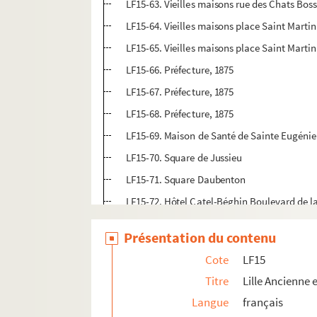
LF15-63. Vieilles maisons rue des Chats Boss
LF15-64. Vieilles maisons place Saint Martin
LF15-65. Vieilles maisons place Saint Martin
LF15-66. Préfecture, 1875
LF15-67. Préfecture, 1875
LF15-68. Préfecture, 1875
LF15-69. Maison de Santé de Sainte Eugénie
LF15-70. Square de Jussieu
LF15-71. Square Daubenton
LF15-72. Hôtel Catel-Béghin Boulevard de la
LF15-73. Boulevard Vauban
Présentation du contenu
LF15-74. Boulevard Vauban
Cote
LF15
LF15-75. Jardin Vauban
Titre
Lille Ancienne
LF15-76. Facultés catholiques, Maison de Fa
Langue
français
LF15-77. Palais Rameau, fronton