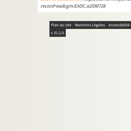
record=eadcgm:EADC:a2090728
Plan du site
Mentions Légales
Accessibilit
v 31.1.0