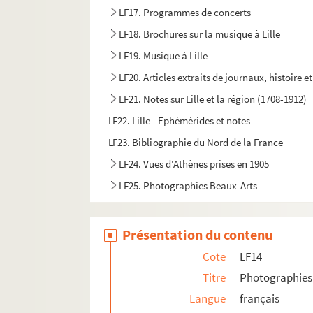
LF17. Programmes de concerts
LF18. Brochures sur la musique à Lille
LF19. Musique à Lille
LF20. Articles extraits de journaux, histoire et
LF21. Notes sur Lille et la région (1708-1912)
LF22. Lille - Ephémérides et notes
LF23. Bibliographie du Nord de la France
LF24. Vues d'Athènes prises en 1905
LF25. Photographies Beaux-Arts
LF26. Portefeuille non numéroté 4
LF27. Lithographies et gravures, reproduction d
Présentation du contenu
LF28. Galerie de portraits d'artistes lyriques et
Cote
LF14
LF29. II Portraits
Titre
Photographies 
Langue
français