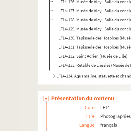
LF14-126. Musée de Vicy : Salle du concl
LF14-127. Musée de Vicy : Salle du concl
LF14-128. Musée de Vicy : Salle du concl
LF14-129. Musée de Vicy : Salle du concl
LF14-130. Tapisserie des Hospices (Musée
LF14-131. Tapisserie des Hospices (Musée
LF14-132. Saint Adrien (Musée de Lille)
LF14-133. Retable de Liessies (Musée de L
LF14-134. Aquamaline, statuette et chand
LF15. Lille Ancienne et moderne - gravures, 
LF16. Facultés catholiques de Lille
Présentation du contenu
LF17. Programmes de concerts
Cote
LF14
LF18. Brochures sur la musique à Lille
Titre
Photographies 
LF19. Musique à Lille
Langue
français