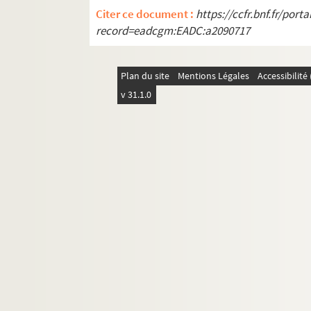
Citer ce document :
https://ccfr.bnf.fr/por
record=eadcgm:EADC:a2090717
Plan du site
Mentions Légales
Accessibilit
v 31.1.0