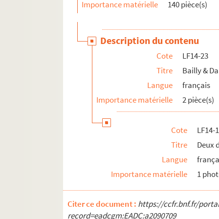
Importance matérielle
140 pièce(s)
LF14-133. Retable de Liessies (Musée de L
LF14-134. Aquamaline, statuette et chand
Description du contenu
LF15. Lille Ancienne et moderne - gravures, 
Cote
LF14-23
LF16. Facultés catholiques de Lille
Titre
Bailly & D
LF17. Programmes de concerts
Langue
français
LF18. Brochures sur la musique à Lille
Importance matérielle
2 pièce(s)
LF19. Musique à Lille
LF20. Articles extraits de journaux, histoire et
Cote
LF14-
LF21. Notes sur Lille et la région (1708-1912)
Titre
Deux 
LF22. Lille - Ephémérides et notes
Langue
frança
LF23. Bibliographie du Nord de la France
Importance matérielle
1 pho
LF24. Vues d'Athènes prises en 1905
LF25. Photographies Beaux-Arts
Citer ce document :
https://ccfr.bnf.fr/por
LF26. Portefeuille non numéroté 4
record=eadcgm:EADC:a2090709