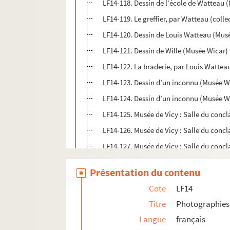
LF14-118. Dessin de l’école de Watteau 
LF14-119. Le greffier, par Watteau (colle
LF14-120. Dessin de Louis Watteau (Mus
LF14-121. Dessin de Wille (Musée Wicar)
LF14-122. La braderie, par Louis Watteau
LF14-123. Dessin d’un inconnu (Musée W
LF14-124. Dessin d’un inconnu (Musée W
LF14-125. Musée de Vicy : Salle du concl
LF14-126. Musée de Vicy : Salle du concl
LF14-127. Musée de Vicy : Salle du concl
LF14-128. Musée de Vicy : Salle du concl
Présentation du contenu
LF14-129. Musée de Vicy : Salle du concl
Cote
LF14
LF14-130. Tapisserie des Hospices (Musée
Titre
Photographies 
LF14-131. Tapisserie des Hospices (Musée
Langue
français
LF14-132. Saint Adrien (Musée de Lille)