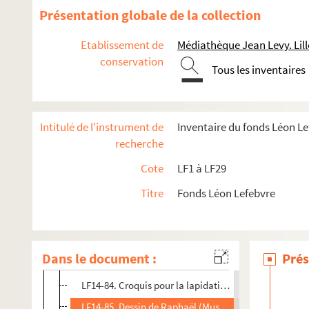
LF14-71. Etude sur la vierge d’Albe, dessin de Raphaë
Présentation globale de la collection
LF14-72. Sainte Famille, dessin de Raphaël (Musée Wi
Etablissement de
Médiathèque Jean Levy. Lill
LF14-73. Dessin de Raphaël (Musée Wicar)
conservation
Tous les inventaires
LF14-74. Jeune homme, dessin de Raphaël (Musée Wi
LF14-75. Dessin de Raphaël (Musée Wicar)
LF14-76. Dessin de Raphaël (Musée Wicar)
Intitulé de l'instrument de
Inventaire du fonds Léon L
LF14-77. Dessin de Raphaël (Musée Wicar)
recherche
LF14-78. Dessin de Raphaël (Musée Wicar)
Cote
LF1 à LF29
LF14-79. Dessin de Raphaël (Musée Wicar)
Titre
Fonds Léon Lefebvre
LF14-80. Dessin de Raphaël (Musée Wicar)
LF14-81. Dessin de Raphaël (Musée Wicar)
LF14-82. Etude pour la draperie du Christ, dessin de
Dans le document :
Prés
LF14-83. Dessin de Raphaël (Musée Wicar)
LF14-84. Croquis pour la lapidation de St Etienne, d
LF14-85. Dessin de Raphaël (Musée Wicar)