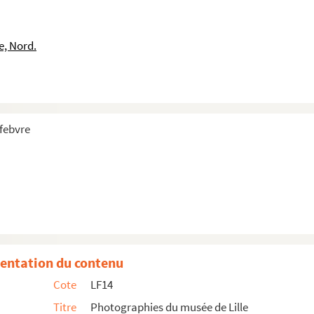
l (Musée Wicar)
car)
e, Nord.
car)
efebvre
 Raphaël (Musée Wicar)
entation du contenu
Cote
LF14
essin de Raphaël (Musée Wicar)
Titre
Photographies du musée de Lille