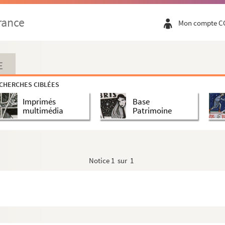
rance
Mon compte C
E
CHERCHES CIBLÉES
Imprimés
Base
multimédia
Patrimoine
r)
Notice
1 sur 1
phaël (Musée Wicar)