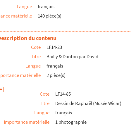
Langue
français
ance matérielle
140 pièce(s)
Description du contenu
Raphaël (Musée Wicar)
Cote
LF14-23
Titre
Bailly & Danton par David
(Musée Wicar)
Langue
français
portance matérielle
2 pièce(s)
Cote
LF14-85
Titre
Dessin de Raphaël (Musée Wicar)
Langue
français
r)
Importance matérielle
1 photographie