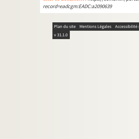
LF14-77. Dessin de Raphaël (Musée Wica
record=eadcgm:EADC:a2090639
LF14-78. Dessin de Raphaël (Musée Wica
LF14-79. Dessin de Raphaël (Musée Wica
Plan du site
Mentions Légales
Accessibilit
LF14-80. Dessin de Raphaël (Musée Wica
v 31.1.0
LF14-81. Dessin de Raphaël (Musée Wica
LF14-82. Etude pour la draperie du Chri
LF14-83. Dessin de Raphaël (Musée Wica
LF14-84. Croquis pour la lapidation de 
LF14-85. Dessin de Raphaël (Musée Wica
LF14-86. Dessin de Raphaël (Musée Wica
LF14-87. Dessin de Raphaël (Musée Wica
LF14-88. Dessin de Raphaël (Musée Wica
LF14-89. Dessin de Raphaël ? (Musée Wi
LF14-90. Tête de la vierge dite à la perl
LF14-91. Dessin de Raphaël ? (Musée Wi