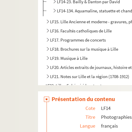
LF14-23. Bailly & Danton par David
LF14-134. Aquamaline, statuette et chand
LF15. Lille Ancienne et moderne - gravures, 
LF16. Facultés catholiques de Lille
LF17. Programmes de concerts
LF18. Brochures sur la musique à Lille
LF19. Musique à Lille
LF20. Articles extraits de journaux, histoire et
LF21. Notes sur Lille et la région (1708-1912)
LF22. Lille - Ephémérides et notes
LF23. Bibliographie du Nord de la France
Présentation du contenu
LF24. Vues d'Athènes prises en 1905
Cote
LF14
LF25. Photographies Beaux-Arts
Titre
Photographies 
LF26. Portefeuille non numéroté 4
Langue
français
LF27. Lithographies et gravures, reproduction d