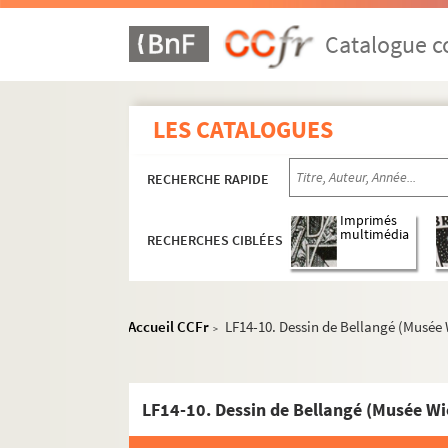
Catalogue co
LES CATALOGUES
RECHERCHE RAPIDE
Imprimés
multimédia
RECHERCHES CIBLÉES
LF1. Histoire du Nord de Lille
LF2. Le théâtre de Lille
LFK-1. Théâtre de Lille, mémoires, manuscrit
Accueil CCFr
LF14-10. Dessin de Bellangé (Musée
>
LF5. Biographie lilloise - Portraits, autograph
LF6. Biographie lilloise
LF14-10. Dessin de Bellangé (Musée Wi
LF7. Gouverneurs de Lille 1, XIVe et XVe siècle
LF8. Gouverneurs de Lille 2, XVIe et XVIIe sièc