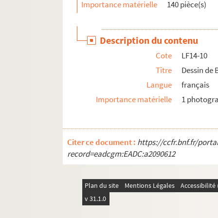
Importance matérielle
140 pièce(s)
LF28. Galerie de portraits d'artistes lyriques et
LF29. II Portraits
Description du contenu
Cote
LF14-10
Titre
Dessin de 
Langue
français
Importance matérielle
1 photogr
Citer ce document :
https://ccfr.bnf.fr/por
record=eadcgm:EADC:a2090612
Plan du site
Mentions Légales
Accessibilit
v 31.1.0