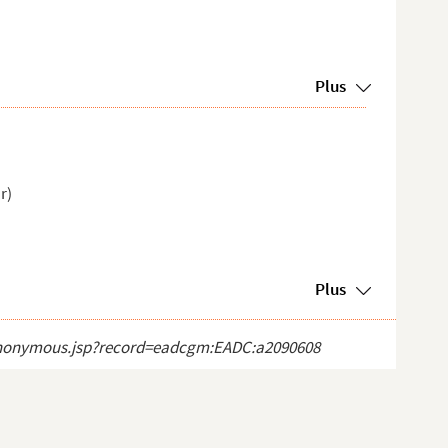
Plus
r)
Plus
ct_anonymous.jsp?record=eadcgm:EADC:a2090608