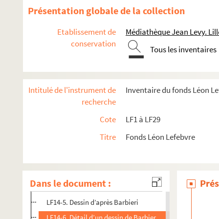
LF6. Biographie lilloise
Présentation globale de la collection
LF7. Gouverneurs de Lille 1, XIVe et XVe siècles
Etablissement de
Médiathèque Jean Levy. Lill
LF8. Gouverneurs de Lille 2, XVIe et XVIIe siècles
conservation
LF9. Gouverneurs de Lille 3, XVIIIe siècle
Tous les inventaires
LF10. Musée de Lille - Photographies de tableaux
LF11. Vues de Lille – Cartes postales
Intitulé de l'instrument de
Inventaire du fonds Léon L
LF12. Vues de Lille - photographies, gravures, dessins
recherche
LF13. Vues de Lille
Cote
LF1 à LF29
LF14. Photographies du musée de Lille
Titre
Fonds Léon Lefebvre
LF14-1. Tête de cire (Musée Wicar)
LF14-2. Portrait de Melle Villers, par Jean-Baptiste Augu
LF14-3. Détail d’un dessin de Barbieri (Musée Wicar)
Dans le document :
Prés
LF14-4. Détail d’un dessin de Barbieri (Musée Wicar)
LF14-5. Dessin d’après Barbieri
LF14-6. Détail d’un dessin de Barbieri (Musée Wicar)