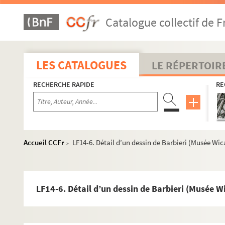
Catalogue collectif de F
LES CATALOGUES
LE RÉPERTOIR
RECHERCHE RAPIDE
RE
Accueil CCFr
LF14-6. Détail d’un dessin de Barbieri (Musée Wic
>
LF1. Histoire du Nord de Lille
LF2. Le théâtre de Lille
LF14-6. Détail d’un dessin de Barbieri (Musée W
LFK-1. Théâtre de Lille, mémoires, manuscrits, brochures
LF5. Biographie lilloise - Portraits, autographes - Notices s