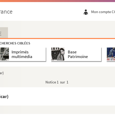
rance
Mon compte C
E
CHERCHES CIBLÉES
Imprimés
Base
multimédia
Patrimoine
ar)
Notice
1 sur 1
icar)
ur des personnalités lilloises