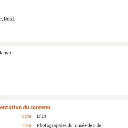
e, Nord.
efebvre
stin (Musée Wicar)
entation du contenu
Cote
LF14
Titre
Photographies du musée de Lille