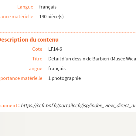
Langue
français
ance matérielle
140 pièce(s)
Description du contenu
Cote
LF14-6
Titre
Détail d’un dessin de Barbieri (Musée Wica
Langue
français
portance matérielle
1 photographie
ocument :
https://ccfr.bnf.fr/portailccfr/jsp/index_view_dire