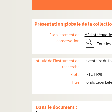
LF2. Le théâtre de Lille
LFK-1. Théâtre de Lille, mémoires, manuscrit
LF5. Biographie lilloise - Portraits, autograph
Présentation globale de la collecti
LF6. Biographie lilloise
Etablissement de
Médiathèque Jea
LF7. Gouverneurs de Lille 1, XIVe et XVe siècle
conservation
Tous les
LF8. Gouverneurs de Lille 2, XVIe et XVIIe sièc
LF9. Gouverneurs de Lille 3, XVIIIe siècle
Intitulé de l'instrument de
Inventaire du f
LF10. Musée de Lille - Photographies de tabl
recherche
LF11. Vues de Lille – Cartes postales
Cote
LF1 à LF29
LF12. Vues de Lille - photographies, gravures
Titre
Fonds Léon Lef
LF13. Vues de Lille
LF14. Photographies du musée de Lille
LF14-1. Tête de cire (Musée Wicar)
Dans le document :
LF14-2. Portrait de Melle Villers, par Jean-