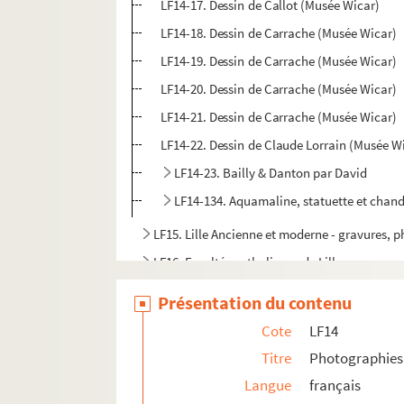
LF14-17. Dessin de Callot (Musée Wicar)
LF14-18. Dessin de Carrache (Musée Wicar)
LF14-19. Dessin de Carrache (Musée Wicar)
LF14-20. Dessin de Carrache (Musée Wicar)
LF14-21. Dessin de Carrache (Musée Wicar)
LF14-22. Dessin de Claude Lorrain (Musée W
LF14-23. Bailly & Danton par David
LF14-134. Aquamaline, statuette et chand
LF15. Lille Ancienne et moderne - gravures, 
LF16. Facultés catholiques de Lille
LF17. Programmes de concerts
Présentation du contenu
LF18. Brochures sur la musique à Lille
Cote
LF14
LF19. Musique à Lille
Titre
Photographies 
LF20. Articles extraits de journaux, histoire et
Langue
français
LF21. Notes sur Lille et la région (1708-1912)