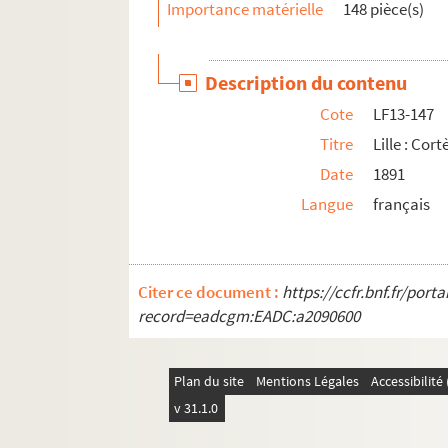
Importance matérielle
148 pièce(s)
Description du contenu
Cote
LF13-147
Titre
Lille : Cor
Date
1891
Langue
français
Citer ce document :
https://ccfr.bnf.fr/por
record=eadcgm:EADC:a2090600
Plan du site
Mentions Légales
Accessibilit
v 31.1.0