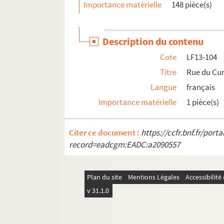
Importance matérielle
148 pièce(s)
LF13-132. Lille : Hospice Comtesse : Le Parlo
LF13-133. Lille : Hospice Comtesse : Le Réfec
Description du contenu
LF13-134. Lille : Les Bleuets
Cote
LF13-104
LF13-135. Lille : Mortier autrichien à l’hôte
Titre
Rue du Cu
LF13-136. Lille : Statue du général Négrier 
Langue
français
LF13-137. Lille : Place de Strasbourg : Monu
Importance matérielle
1 pièce(s)
LF13-138. Lille : Place Richebé : Monument 
LF13-139. Lille : Monument Pasteur : Place 
Citer ce document :
https://ccfr.bnf.fr/por
LF13-140. Lille : Place Philippe Le Bon : M
record=eadcgm:EADC:a2090557
LF13-141. Lille : Place Philippe Le Bon : M
LF13-142. Lille : Cortège de géants (1891) : L
Plan du site
Mentions Légales
Accessibilit
LF13-143. Lille : Le géant Phinaert
v 31.1.0
LF13-144. Lille : Cortège de géants : Le Reus
LF13-145. Lille : Cortège de géants : Le Reu