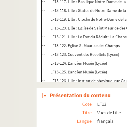
LF13-117. Lille : Basilique Notre-Dame de la T
LF13-118. Lille : Statue de Notre-Dame de la 
LF13-119. Lille : Cloche de Notre-Dame de la 
LF13-120. Lille : Eglise de Saint Maurice d
LF13-121. Lille : Le Fort du Réduit : La Chape
LF13-122. Eglise St Maurice des Champs
LF13-123. Couvent des Récollets (Lycée)
LF13-124. L’ancien Musée (Lycée)
LF13-125. L’ancien Musée (Lycée)
LF13-126. Lille : Institut de physique, rue Ga
LF13-127. Lille : Les abattoirs
Présentation du contenu
LF13-128. Lille : Hôpital de la charité
Cote
LF13
LF13-129. Portail de l’Hospice Comtesse
Titre
Vues de Lille
LF13-130. Lille : Entrée de l’Hôpital Notre
Langue
français
LF13-131. Lille : Hospice Comtesse : La Chap