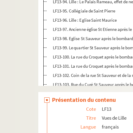
LF13-94. Lille : Le Palais Rameau, effet de n
LF13-95. Collégiale de Saint Pierre
LF13-96. Lille : Eglise Saint Maurice
LF13-97. Ancienne église St Etienne après 
LF13-98. Eglise St Sauveur après le bomba
LF13-99. Le quartier St Sauveur après le b
LF13-100. La rue du Croquet après le bomb
LF13-101. La rue du Croquet après le bomb
LF13-102. Coin de la rue St Sauveur et de l
LF13-103. Rue du Curé St Sauveur après le
LF13-104. Rue du Curé St Sauveur après le
Présentation du contenu
LF13-105. Lille : L’église Saint Sauveur avant
Cote
LF13
LF13-106. Lille : Eglise Saint Sauveur : Stat
Titre
Vues de Lille
LF13-107. Maître autel de l’église St Michel
Langue
français
LF13-108. Lille : Eglise Saint Sauveur avant 