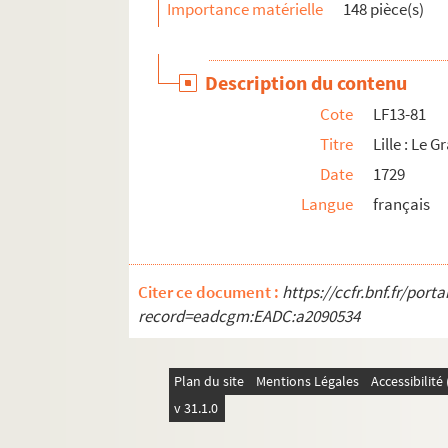
Importance matérielle
148 pièce(s)
LF13-109. Lille : Eglise Saint Sauveur avant 
LF13-110. Lille : Eglise Saint Sauveur avant 
Description du contenu
LF13-111. Lille : Clocher de Saint Sauveur i
Cote
LF13-81
LF13-112. Lille : Extérieur de l’église Saint
Titre
Lille : Le 
LF13-113. Lille : Eglise Sainte Catherine, ne
Date
1729
LF13-114. Lille : Eglise Saint André
Langue
français
LF13-115. Lille : Basilique Notre-Dame de la 
LF13-116. Lille : Basilique Notre-Dame de la 
LF13-117. Lille : Basilique Notre-Dame de la T
Citer ce document :
https://ccfr.bnf.fr/por
LF13-118. Lille : Statue de Notre-Dame de la 
record=eadcgm:EADC:a2090534
LF13-119. Lille : Cloche de Notre-Dame de la 
LF13-120. Lille : Eglise de Saint Maurice d
Plan du site
Mentions Légales
Accessibilit
LF13-121. Lille : Le Fort du Réduit : La Chape
v 31.1.0
LF13-122. Eglise St Maurice des Champs