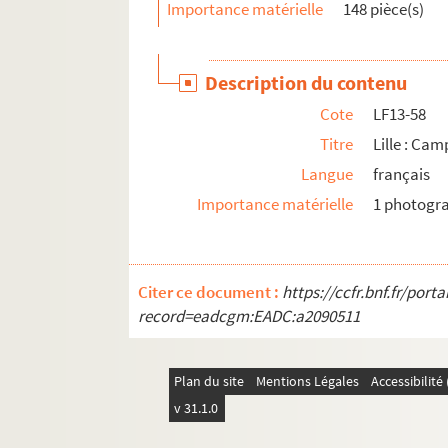
Importance matérielle
148 pièce(s)
LF13-86. Lille : Canal de la Basse Deûle, La 
LF13-87. Lille : La Porte d’eau, près l’Hospi
Description du contenu
LF13-88. Lille : L’arbonnoise
Cote
LF13-58
LF13-89. Lille : La Digue, emplacement actue
Titre
Lille : Cam
LF13-90. Lille : La Préfecture
Langue
français
LF13-91. Lille : Palais des Beaux-Arts, boule
Importance matérielle
1 photogr
LF13-92. Lille : Le Palais des Beaux-Arts
LF13-93. Lille : Le Palais des Beaux-Arts, ru
LF13-94. Lille : Le Palais Rameau, effet de n
Citer ce document :
https://ccfr.bnf.fr/por
LF13-95. Collégiale de Saint Pierre
record=eadcgm:EADC:a2090511
LF13-96. Lille : Eglise Saint Maurice
LF13-97. Ancienne église St Etienne après 
Plan du site
Mentions Légales
Accessibilit
LF13-98. Eglise St Sauveur après le bomba
v 31.1.0
LF13-99. Le quartier St Sauveur après le b