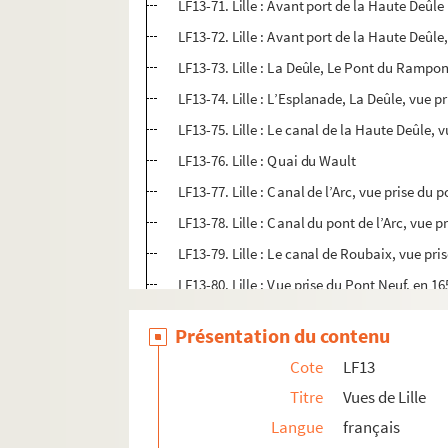
LF13-71. Lille : Avant port de la Haute Deûle
LF13-72. Lille : Avant port de la Haute Deûl
LF13-73. Lille : La Deûle, Le Pont du Ramp
LF13-74. Lille : L’Esplanade, La Deûle, vue
LF13-75. Lille : Le canal de la Haute Deûle,
LF13-76. Lille : Quai du Wault
LF13-77. Lille : Canal de l’Arc, vue prise du
LF13-78. Lille : Canal du pont de l’Arc, vue p
LF13-79. Lille : Le canal de Roubaix, vue pri
LF13-80. Lille : Vue prise du Pont Neuf, en 16
LF13-81. Lille : Le Grand Rivage (Quai de la
Présentation du contenu
LF13-82. Lille : Collège Notre-Dame de la Tr
Cote
LF13
LF13-83. Lille : La Basse Deûle, Le Pont Neuf
Titre
Vues de Lille
LF13-84. Lille : La Basse Deûle, Le Pont Mau
Langue
français
LF13-85. Lille : Canal de la Basse Deûle, La