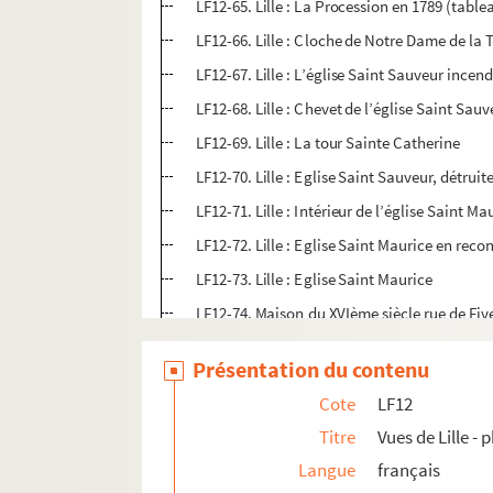
LF12-65. Lille : La Procession en 1789 (tabl
LF12-66. Lille : Cloche de Notre Dame de la T
LF12-67. Lille : L’église Saint Sauveur incen
LF12-68. Lille : Chevet de l’église Saint Sau
LF12-69. Lille : La tour Sainte Catherine
LF12-70. Lille : Eglise Saint Sauveur, détrui
LF12-71. Lille : Intérieur de l’église Saint Ma
LF12-72. Lille : Eglise Saint Maurice en reco
LF12-73. Lille : Eglise Saint Maurice
LF12-74. Maison du XVIème siècle rue de Fiv
LF12-75. Façade de l’ancienne halle échevin
Présentation du contenu
LF12-76. Marché aux poissons
Cote
LF12
LF12-77. Lille : La Bourse : Concours d’horti
Titre
Vues de Lille -
LF12-78. Intérieur de la Bourse
Langue
français
LF12-79. Lille : La Bourse : Cour intérieure