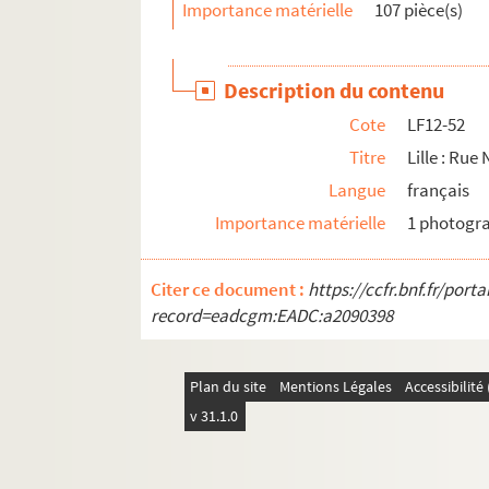
Importance matérielle
107 pièce(s)
LF12-80. La Bourse
LF12-81. Lille : La Grande Place : Marché d
Description du contenu
LF12-82. Lille : La Grande Place
Cote
LF12-52
LF12-83. Lille : La Grande Place en 1854 : Fê
Titre
Lille : Rue
LF12-84. La Grande Place, 1792
Langue
français
LF12-85. Lille : Les magistrats défilant sur 
Importance matérielle
1 photogr
LF12-86. L’ancienne église St Etienne aprè
LF12-87. L’ancienne église St Etienne aprè
Citer ce document :
https://ccfr.bnf.fr/por
LF12-88. L’église St Etienne en feu
record=eadcgm:EADC:a2090398
LF12-89. L’église St Etienne en feu
LF12-90. Lille : Hôtel de ville : Restes de l’a
Plan du site
Mentions Légales
Accessibilit
LF12-91. Lille : Restes du Palais Rihour (Hôt
v 31.1.0
LF12-92. Démolition du beffroi, 1857
LF12-93. L’Hôtel de ville et le beffroi