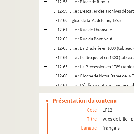
LF12-58. Lille : Place de Rihour
LF12-59. Lille : L’escalier des archives dép
LF12-60. Eglise de la Madeleine, 1895
LF12-61. Lille : Rue de Thionville
LF12-62. Lille : Rue du Pont Neuf
LF12-63. Lille : La Braderie en 1800 (tableau
LF12-64. Lille : Le Broquelet en 1800 (tablea
LF12-65. Lille : La Procession en 1789 (tabl
LF12-66. Lille : Cloche de Notre Dame de la T
LF12-67. Lille : L’église Saint Sauveur incen
LF12-68. Lille : Chevet de l’église Saint Sau
Présentation du contenu
LF12-69. Lille : La tour Sainte Catherine
Cote
LF12
LF12-70. Lille : Eglise Saint Sauveur, détrui
Titre
Vues de Lille -
LF12-71. Lille : Intérieur de l’église Saint Ma
Langue
français
LF12-72. Lille : Eglise Saint Maurice en reco