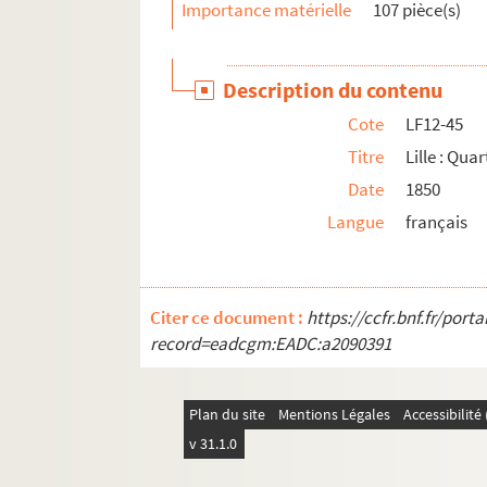
Importance matérielle
107 pièce(s)
LF12-73. Lille : Eglise Saint Maurice
LF12-74. Maison du XVIème siècle rue de Fiv
Description du contenu
LF12-75. Façade de l’ancienne halle échevin
Cote
LF12-45
LF12-76. Marché aux poissons
Titre
Lille : Qua
LF12-77. Lille : La Bourse : Concours d’horti
Date
1850
LF12-78. Intérieur de la Bourse
Langue
français
LF12-79. Lille : La Bourse : Cour intérieure
LF12-80. La Bourse
LF12-81. Lille : La Grande Place : Marché d
Citer ce document :
https://ccfr.bnf.fr/por
LF12-82. Lille : La Grande Place
record=eadcgm:EADC:a2090391
LF12-83. Lille : La Grande Place en 1854 : Fê
LF12-84. La Grande Place, 1792
Plan du site
Mentions Légales
Accessibilit
LF12-85. Lille : Les magistrats défilant sur 
v 31.1.0
LF12-86. L’ancienne église St Etienne aprè