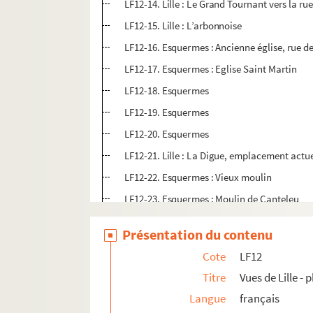
LF12-14. Lille : Le Grand Tournant vers la 
LF12-15. Lille : L’arbonnoise
LF12-16. Esquermes : Ancienne église, rue d
LF12-17. Esquermes : Eglise Saint Martin
LF12-18. Esquermes
LF12-19. Esquermes
LF12-20. Esquermes
LF12-21. Lille : La Digue, emplacement actue
LF12-22. Esquermes : Vieux moulin
LF12-23. Esquermes : Moulin de Canteleu
LF12-24. Lille : Vieux moulin de Wazemmes dit
Présentation du contenu
LF12-25. Lille : Vieux moulin de Wazemmes d
Cote
LF12
LF12-26. Lille : Le canal de Weppes, rue Es
Titre
Vues de Lille -
LF12-27. Lille : Le canal des Araignées
Langue
français
LF12-28. Lille : Le canal de l’Arc (aquarelle 