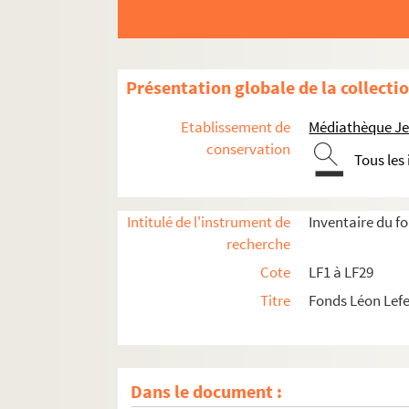
Présentation globale de la collecti
Etablissement de
Médiathèque Jea
LF1. Histoire du Nord de Lille
conservation
Tous les
LF2. Le théâtre de Lille
LFK-1. Théâtre de Lille, mémoires, manuscrit
Intitulé de l'instrument de
Inventaire du f
LF5. Biographie lilloise - Portraits, autograph
recherche
LF6. Biographie lilloise
Cote
LF1 à LF29
LF7. Gouverneurs de Lille 1, XIVe et XVe siècle
Titre
Fonds Léon Lef
LF8. Gouverneurs de Lille 2, XVIe et XVIIe sièc
LF9. Gouverneurs de Lille 3, XVIIIe siècle
LF10. Musée de Lille - Photographies de tabl
Dans le document :
LF11. Vues de Lille – Cartes postales