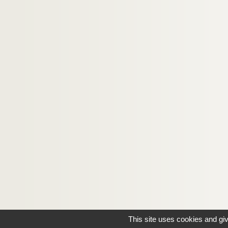
LF21. Notes sur Lille et la région (1708-1912)
LF22. Lille - Ephémérides et notes
LF23. Bibliographie du Nord de la France
LF24. Vues d'Athènes prises en 1905
LF25. Photographies Beaux-Arts
LF26. Portefeuille non numéroté 4
LF27. Lithographies et gravures, reproduction d
LF28. Galerie de portraits d'artistes lyriques et
LF29. II Portraits
This site uses cookies and gi