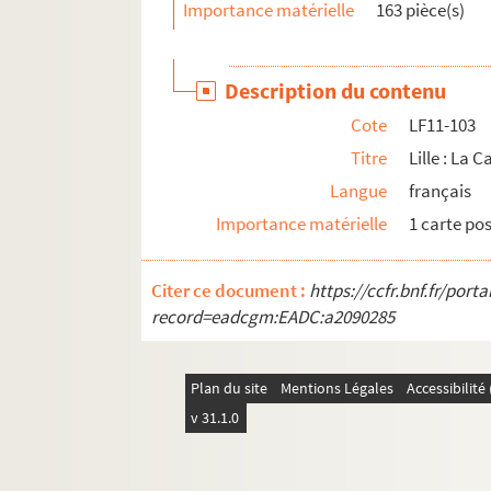
Importance matérielle
163 pièce(s)
LF11-131. Lille : L’école des arts et métiers
LF11-132. Lille : L’école des arts et métiers
Description du contenu
LF11-133. Lille : L’institut Pasteur
Cote
LF11-103
LF11-134. Lille : L’école Franklin
Titre
Lille : La 
LF11-135. Lille : Le conservatoire
Langue
français
LF11-136. Lille : Le monument Pasteur
Importance matérielle
1 carte po
LF11-137. Lille : Le monument de Testelin
LF11-138. Lille : Le monument Pasteur
Citer ce document :
https://ccfr.bnf.fr/por
LF11-139. Lille : Place Richebé, le monumen
record=eadcgm:EADC:a2090285
LF11-140. Lille : La déesse
LF11-141. Lille : La statue Faidherbe
Plan du site
Mentions Légales
Accessibilit
LF11-142. Lille : La fontaine Vallon
v 31.1.0
LF11-143. Lille : Le monument Testelin
LF11-144. Lille : La statue du général Négrie