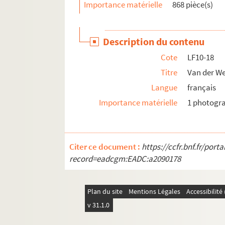
Importance matérielle
868 pièce(s)
Description du contenu
Cote
LF10-18
Titre
Van der We
Langue
français
Importance matérielle
1 photogr
Citer ce document :
https://ccfr.bnf.fr/por
record=eadcgm:EADC:a2090178
Plan du site
Mentions Légales
Accessibilit
v 31.1.0