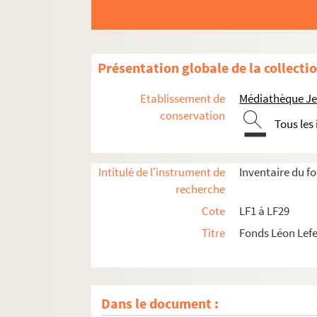
Présentation globale de la collecti
Etablissement de
Médiathèque Jea
conservation
Tous les
Intitulé de l'instrument de
Inventaire du f
LF1. Histoire du Nord de Lille
recherche
LF2. Le théâtre de Lille
Cote
LF1 à LF29
LFK-1. Théâtre de Lille, mémoires, manuscrit
Titre
Fonds Léon Lef
LF5. Biographie lilloise - Portraits, autograph
LF6. Biographie lilloise
LF7. Gouverneurs de Lille 1, XIVe et XVe siècle
Dans le document :
LF8. Gouverneurs de Lille 2, XVIe et XVIIe sièc