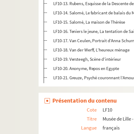
LF10-13. Rubens, Esquisse de la Descente de
LF10-14. Salomé, Le fabricant de balais du 
LF10-15. Salomé, La maison de Thérèse
LF10-16. Teniers le jeune, La tentation de S
LF10-17. Van Ceulen, Portrait d’Anna Schu
LF10-18. Van der Werff, L’heureux ménage
LF10-19. Versteegh, Scène d’intérieur
LF10-20. Anonyme, Repos en Egypte
LF10-21. Greuze, Psyché couronnant l’Amou
LF11. Vues de Lille – Cartes postales
LF12. Vues de Lille - photographies, gravures
Présentation du contenu
LF13. Vues de Lille
Cote
LF10
LF14. Photographies du musée de Lille
Titre
Musée de Lille
LF15. Lille Ancienne et moderne - gravures, 
Langue
français