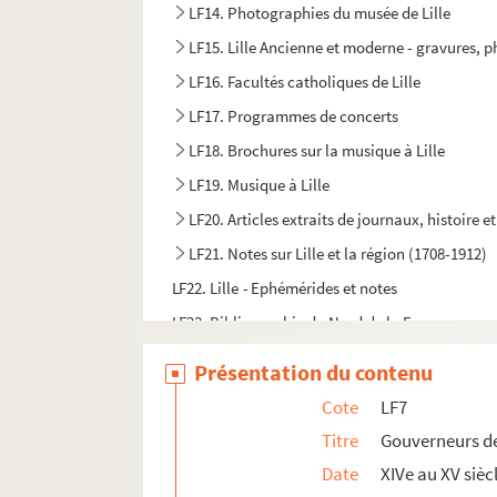
LF14. Photographies du musée de Lille
LF15. Lille Ancienne et moderne - gravures, 
LF16. Facultés catholiques de Lille
LF17. Programmes de concerts
LF18. Brochures sur la musique à Lille
LF19. Musique à Lille
LF20. Articles extraits de journaux, histoire et
LF21. Notes sur Lille et la région (1708-1912)
LF22. Lille - Ephémérides et notes
LF23. Bibliographie du Nord de la France
LF24. Vues d'Athènes prises en 1905
Présentation du contenu
LF25. Photographies Beaux-Arts
Cote
LF7
LF26. Portefeuille non numéroté 4
Titre
Gouverneurs de 
LF27. Lithographies et gravures, reproduction d
Date
XIVe au XV sièc
LF28. Galerie de portraits d'artistes lyriques et