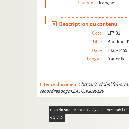
Langue
français
LF29. II Portraits
Description du contenu
Cote
LF7-31
Titre
Bauduin d’
Date
1435-1459
Langue
français
Citer ce document :
https://ccfr.bnf.fr/por
record=eadcgm:EADC:a2090126
Plan du site
Mentions Légales
Accessibilit
v 31.1.0