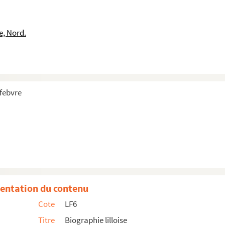
e, Nord.
efebvre
entation du contenu
Cote
LF6
Titre
Biographie lilloise