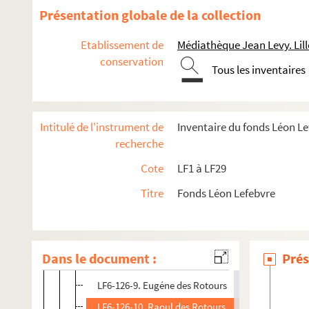
Présentation globale de la collection
LF6-124. Maires de Lille
LF6-125. Préfets du Nord
Etablissement de
Médiathèque Jean Levy. Lill
conservation
LF6-126. Députés et sénateurs
Tous les inventaires
LF6-126-1. Théodore Barrois
LF6-126-1-1. Portrait de Théodore Barrois
Intitulé de l'instrument de
Inventaire du fonds Léon L
LF6-126-2. Beaucarne-Leroux
recherche
LF6-126-3. Géneral Boulanger
Cote
LF1 à LF29
LF6-126-4. Darimon
Titre
Fonds Léon Lefebvre
LF6-126-5. Déjardin-Verkinder
LF6-126-6. Comte de Martinprey
LF6-126-7. Marcel Delaune
Dans le document :
Prés
LF6-126-8. Alexandre des Rotours
LF6-126-9. Eugéne des Rotours
LF6-126-10. Raoul des Rotours