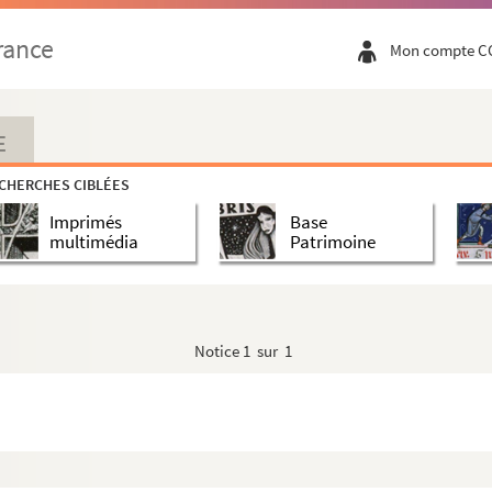
rance
Mon compte C
E
CHERCHES CIBLÉES
Imprimés
Base
multimédia
Patrimoine
Notice
1 sur 1