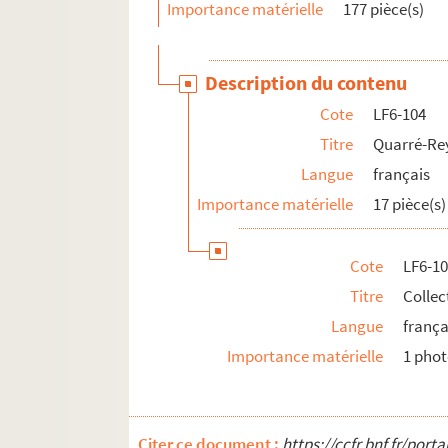
Importance matérielle
177 pièce(s)
LF6-126. Députés et sénateurs
LF6-127. Groupes Divers
Description du contenu
LF7. Gouverneurs de Lille 1, XIVe et XVe siècle
Cote
LF6-104
LF8. Gouverneurs de Lille 2, XVIe et XVIIe sièc
Titre
Quarré-Re
LF9. Gouverneurs de Lille 3, XVIIIe siècle
Langue
français
LF10. Musée de Lille - Photographies de tabl
Importance matérielle
17 pièce(s)
LF11. Vues de Lille – Cartes postales
LF12. Vues de Lille - photographies, gravures
Cote
LF6-10
LF13. Vues de Lille
Titre
Collec
LF14. Photographies du musée de Lille
Langue
frança
LF15. Lille Ancienne et moderne - gravures, 
Importance matérielle
1 pho
LF16. Facultés catholiques de Lille
LF17. Programmes de concerts
LF18. Brochures sur la musique à Lille
Citer ce document :
https://ccfr.bnf.fr/por