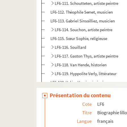
LF6-111. Schoutteten, artiste peintre
LF6-112. Théophile Semet, musicien
LF6-113. Gabriel Sinsoilliez, musicien
LF6-114. Souchon, artiste peintre
LF6-115. Sœur Sophie, religieuse
LF6-116. Souillard
LF6-117. Gaston Thys, artiste peintre
LF6-118. Van Hende, historien
LF6-119. Hyppolite Verly, littérateur
LF6-120. Valéry Vernier, écrivain
LF6-121. Violette, professeur
Présentation du contenu
LF6-122. Philibert Vrau, industriel
Cote
LF6
LF6-123. Dr Wannebroucq, professeur
Titre
Biographie lillo
LF6-124. Maires de Lille
Langue
français
LF6-125. Préfets du Nord