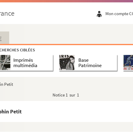
rance
Mon compte C
E
ur des personnalités lilloises
CHERCHES CIBLÉES
Imprimés
Base
multimédia
Patrimoine
in Petit
Notice
1 sur 1
phin Petit