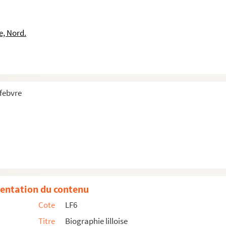
e, Nord.
nale
efebvre
entation du contenu
tit
Cote
LF6
tit
Titre
Biographie lilloise
tit