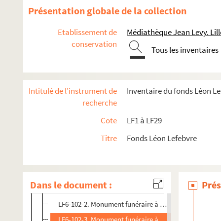
LF6-91. Maurice Maquet, musicien
Présentation globale de la collection
LF6-92. Mongy, ingénieur
Etablissement de
Médiathèque Jean Levy. Lill
LF6-93. Montigny-Champon, colonel de la garde natio
conservation
LF6-94. Moral, artiste peintre
Tous les inventaires
LF6-95. De Norguet, naturaliste
LF6-96. Obin, chanteur
Intitulé de l'instrument de
Inventaire du fonds Léon L
LF6-97. Obry
recherche
LF6-98. Oury-Cahen, administrateur des Hospices
Cote
LF1 à LF29
LF6-99. Capitaine Ovigneur
Titre
Fonds Léon Lefebvre
LF6-100. Panckoucke, éditeur
LF6-101. Parrayon, amiral
LF6-102. Delphin Petit, artiste amateur, photographe
Dans le document :
Prés
LF6-102-1. Monument funéraire à la famille Delphin Pe
LF6-102-2. Monument funéraire à la famille Delphin Pe
LF6-102-3. Monument funéraire à la famille Delphin Pe