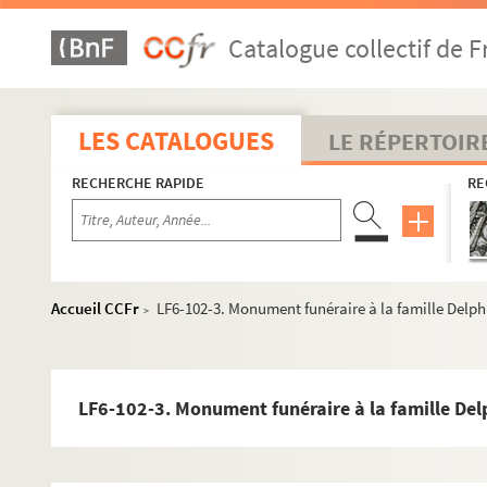
Catalogue collectif de F
LF1. Histoire du Nord de Lille
LF2. Le théâtre de Lille
LES CATALOGUES
LE RÉPERTOIR
LFK-1. Théâtre de Lille, mémoires, manuscrits, brochures
LF5. Biographie lilloise - Portraits, autographes - Notices s
RECHERCHE RAPIDE
RE
LF6. Biographie lilloise
LF6-84. Edouard Lefort, éditeur
LF6-85. Le Glay, archiviste
Accueil CCFr
LF6-102-3. Monument funéraire à la famille Delph
>
LF6-86. Alexandre Leleux, journaliste
LF6-87. Docteur Leloir, professeur
LF6-88. Leroy, graveur
LF6-102-3. Monument funéraire à la famille Del
LF6-89. J.B. Lestiboudois, botaniste
LF6-90. Magnien, musicien