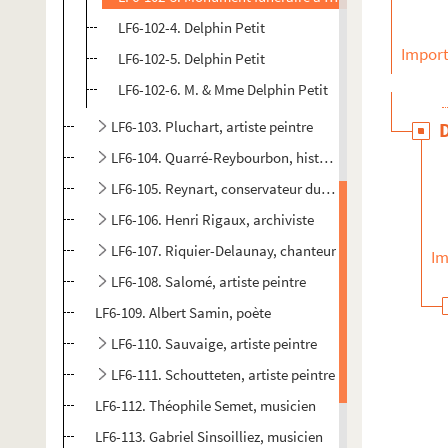
LF6-102-4. Delphin Petit
Import
LF6-102-5. Delphin Petit
LF6-102-6. M. & Mme Delphin Petit
LF6-103. Pluchart, artiste peintre
LF6-104. Quarré-Reybourbon, historien
LF6-105. Reynart, conservateur du Musée
LF6-106. Henri Rigaux, archiviste
LF6-107. Riquier-Delaunay, chanteur
Im
LF6-108. Salomé, artiste peintre
LF6-109. Albert Samin, poète
LF6-110. Sauvaige, artiste peintre
LF6-111. Schoutteten, artiste peintre
LF6-112. Théophile Semet, musicien
LF6-113. Gabriel Sinsoilliez, musicien