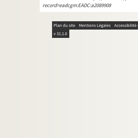
record=eadcgm:EADC:a2089908
Plan du site
Mentions Légales
Accessibilit
v 31.1.0