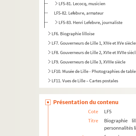
LF5-81. Lecocq, musicien
LF5-82. Lefebvre, armateur
LF5-83. Henri Lefebvre, journaliste
LF6. Biographie lilloise
LF7. Gouverneurs de Lille 1, XIVe et XVe siècle
LF8. Gouverneurs de Lille 2, XVIe et XVIIe sièc
LF9. Gouverneurs de Lille 3, XVIIIe siècle
LF10. Musée de Lille - Photographies de tabl
LF11. Vues de Lille – Cartes postales
LF12. Vues de Lille - photographies, gravures
LF13. Vues de Lille
Présentation du contenu
LF14. Photographies du musée de Lille
Cote
LF5
LF15. Lille Ancienne et moderne - gravures, 
Titre
Biographie li
personnalités li
LF16. Facultés catholiques de Lille