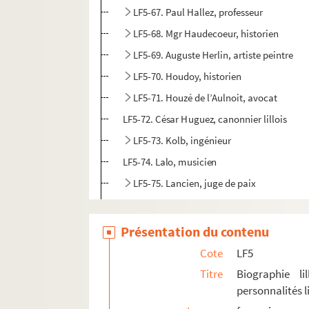
LF5-67. Paul Hallez, professeur
LF5-68. Mgr Haudecoeur, historien
LF5-69. Auguste Herlin, artiste peintre
LF5-70. Houdoy, historien
LF5-71. Houzé de l’Aulnoit, avocat
LF5-72. César Huguez, canonnier lillois
LF5-73. Kolb, ingénieur
LF5-74. Lalo, musicien
LF5-75. Lancien, juge de paix
LF5-76. Lapaix, luthier
LF5-77. Larsonneur, musicien
Présentation du contenu
LF5-78. Jeanne Merey, cantatrice
Cote
LF5
LF5-79. Lavainne père et fils, musiciens
Titre
Biographie li
personnalités li
LF5-80. Leconte, curé