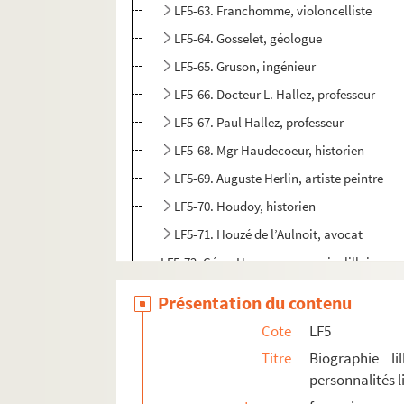
LF5-63. Franchomme, violoncelliste
LF5-64. Gosselet, géologue
LF5-65. Gruson, ingénieur
LF5-66. Docteur L. Hallez, professeur
LF5-67. Paul Hallez, professeur
LF5-68. Mgr Haudecoeur, historien
LF5-69. Auguste Herlin, artiste peintre
LF5-70. Houdoy, historien
LF5-71. Houzé de l’Aulnoit, avocat
LF5-72. César Huguez, canonnier lillois
LF5-73. Kolb, ingénieur
Présentation du contenu
LF5-74. Lalo, musicien
Cote
LF5
LF5-75. Lancien, juge de paix
Titre
Biographie li
LF5-76. Lapaix, luthier
personnalités li
LF5-77. Larsonneur, musicien