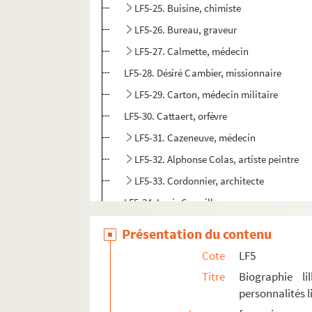
LF5-25. Buisine, chimiste
LF5-26. Bureau, graveur
LF5-27. Calmette, médecin
LF5-28. Désiré Cambier, missionnaire
LF5-29. Carton, médecin militaire
LF5-30. Cattaert, orfèvre
LF5-31. Cazeneuve, médecin
LF5-32. Alphonse Colas, artiste peintre
LF5-33. Cordonnier, architecte
LF5-34. Louis Couailhac
LF5-35. Damien, professeur
Présentation du contenu
LF5-36. Coulombon, commandant
Cote
LF5
LF5-37. Louis Danel, musicien
Titre
Biographie li
LF5-38. Albert Darcq, statuaire
personnalités li
LF5-39. Dayez, journaliste