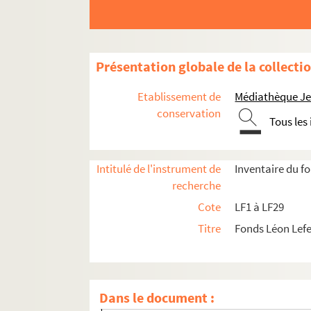
LF2. Le théâtre de Lille
LFK-1. Théâtre de Lille, mémoires, manuscrit
LF5. Biographie lilloise - Portraits, autographes 
Présentation globale de la collecti
LF5-1. Alfred Agache, artiste peintre
Etablissement de
Médiathèque Jea
LF5-2. Edmond Agache-Kuhlmann
conservation
Tous les
LF5-3. Charles-Antoine-Joseph Adam, jug
LF5-4. Auguste Angellier, poète
Intitulé de l'instrument de
Inventaire du f
LF5-5. Victor Aubert, chansonnier lillois
recherche
LF5-6. Ayraud-Deforge, journaliste
Cote
LF1 à LF29
LF5-7. Abbé Balafeur, curé de la Madeleine – 
Titre
Fonds Léon Lef
LF5-8. Charles Barrois, professeur
LF5-9. Théodore Barrois, professeur
LF5-10. Carlos Batteur, architecte
Dans le document :
LF5-11. Baudoux, orfèvre