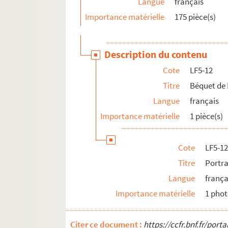
Langue
français
LF5-40. Docteur Degland
Importance matérielle
175 pièce(s)
LF5-41. Monseigneur Dehaisnes, historie
LF5-42. Juliette et Julia Delpierre, music
Description du contenu
LF5-43. Delezenne, physicien
Cote
LF5-12
LF5-44. Jules Deligne, littérateur
Titre
Béquet de 
LF5-45. Demartres, professeur
Langue
français
LF5-46. De Necker, botaniste
Importance matérielle
1 pièce(s)
LF5-47. Monseigneur Dennel, évêque
LF5-48. Jules Denneulin, artiste peintre
Cote
LF5-12
LF5-49. Alexandre Deplanck, poète
Titre
Portra
LF5-50. Deplechin, statuaire
Langue
frança
LF5-51. Charles de Prins, musicien
Importance matérielle
1 pho
LF5-52. Victor Derode, historien
LF5-53. Desrousseaux, chansonnier
Citer ce document :
https://ccfr.bnf.fr/por