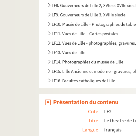
LF8. Gouverneurs de Lille 2, XVIe et XVIIe sièc
LF9. Gouverneurs de Lille 3, XVIIIe siècle
LF10. Musée de Lille - Photographies de tabl
LF11. Vues de Lille – Cartes postales
LF12. Vues de Lille - photographies, gravures
LF13. Vues de Lille
LF14. Photographies du musée de Lille
LF15. Lille Ancienne et moderne - gravures, 
LF16. Facultés catholiques de Lille
LF17. Programmes de concerts
LF18. Brochures sur la musique à Lille
Présentation du contenu
LF19. Musique à Lille
Cote
LF2
LF20. Articles extraits de journaux, histoire et
Titre
Le théâtre de Li
LF21. Notes sur Lille et la région (1708-1912)
Langue
français