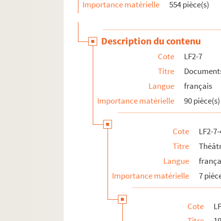
LF22. Lille - Ephémérides et notes
Importance matérielle
554 pièce(s)
LF23. Bibliographie du Nord de la France
LF24. Vues d'Athènes prises en 1905
Description du contenu
LF25. Photographies Beaux-Arts
Cote
LF2-7
LF26. Portefeuille non numéroté 4
Titre
Documents 
LF27. Lithographies et gravures, reproduction d
Langue
français
LF28. Galerie de portraits d'artistes lyriques et
Importance matérielle
90 pièce(s)
LF29. II Portraits
Cote
LF2-7-
Titre
Théâtr
Langue
frança
Importance matérielle
7 pièc
Cote
LF
Titre
1