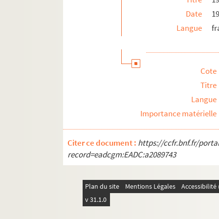
Date
1
Langue
fr
Cote
Titre
Langue
Importance matérielle
Citer ce document :
https://ccfr.bnf.fr/por
record=eadcgm:EADC:a2089743
Plan du site
Mentions Légales
Accessibilit
v 31.1.0