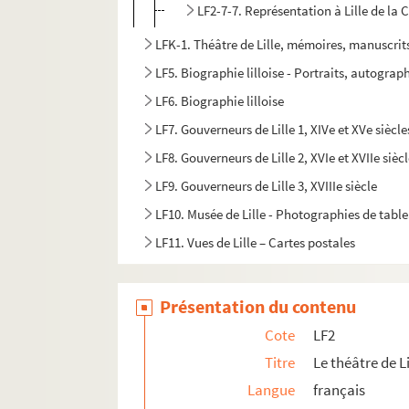
LF2-7-7. Représentation à Lille de la
LFK-1. Théâtre de Lille, mémoires, manuscrit
LF5. Biographie lilloise - Portraits, autograph
LF6. Biographie lilloise
LF7. Gouverneurs de Lille 1, XIVe et XVe siècle
LF8. Gouverneurs de Lille 2, XVIe et XVIIe sièc
LF9. Gouverneurs de Lille 3, XVIIIe siècle
LF10. Musée de Lille - Photographies de tabl
LF11. Vues de Lille – Cartes postales
LF12. Vues de Lille - photographies, gravures
LF13. Vues de Lille
Présentation du contenu
LF14. Photographies du musée de Lille
Cote
LF2
LF15. Lille Ancienne et moderne - gravures, 
Titre
Le théâtre de Li
LF16. Facultés catholiques de Lille
Langue
français