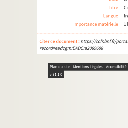
Titre
C
Langue
fr
Importance matérielle
1
Citer ce document :
https://ccfr.bnf.fr/por
record=eadcgm:EADC:a2089688
Plan du site
Mentions Légales
Accessibilit
v 31.1.0