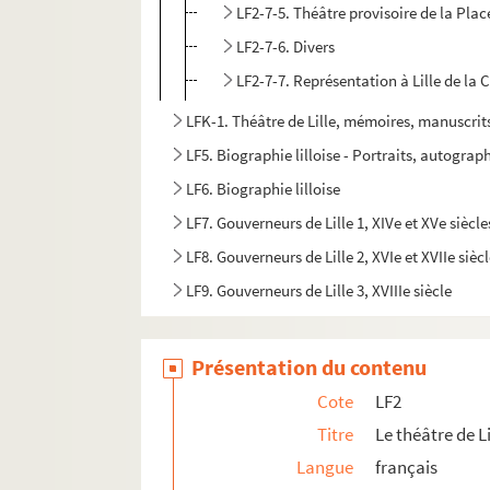
LF2-7-5. Théâtre provisoire de la Pla
LF2-7-6. Divers
LF2-7-7. Représentation à Lille de la
LFK-1. Théâtre de Lille, mémoires, manuscrit
LF5. Biographie lilloise - Portraits, autograph
LF6. Biographie lilloise
LF7. Gouverneurs de Lille 1, XIVe et XVe siècle
LF8. Gouverneurs de Lille 2, XVIe et XVIIe sièc
LF9. Gouverneurs de Lille 3, XVIIIe siècle
LF10. Musée de Lille - Photographies de tabl
LF11. Vues de Lille – Cartes postales
Présentation du contenu
LF12. Vues de Lille - photographies, gravures
Cote
LF2
LF13. Vues de Lille
Titre
Le théâtre de Li
LF14. Photographies du musée de Lille
Langue
français