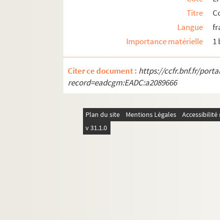
Titre
C
Langue
fr
Importance matérielle
1
Citer ce document :
https://ccfr.bnf.fr/por
record=eadcgm:EADC:a2089666
Plan du site
Mentions Légales
Accessibilit
v 31.1.0