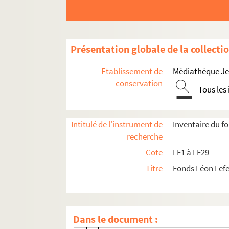
Présentation globale de la collecti
LF1. Histoire du Nord de Lille
Etablissement de
Médiathèque Jea
LF2. Le théâtre de Lille
conservation
Tous les
LF2-1. Documents du théâtre de Lille 178
LF2-2. Incendie du théâtre, 1903
LF2-3. Documents sur le théâtre de Lille
Intitulé de l'instrument de
Inventaire du f
recherche
LF2-4. Documents sur le théâtre de Lille
Cote
LF1 à LF29
LF2-5. Documents sur le théâtre de Lille
Titre
Fonds Léon Lef
LF2-6. Documents sur le théâtre de Lille
LF2-7. Documents sur le théâtre de Lille
LF2-7-1. Dossier 1 : 1900-1901
Dans le document :
LF2-7-1-1. Tableau de la troupe