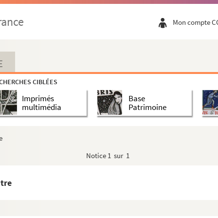
rance
Mon compte C
E
CHERCHES CIBLÉES
Imprimés
Base
multimédia
Patrimoine
e
Notice
1 sur 1
âtre
et