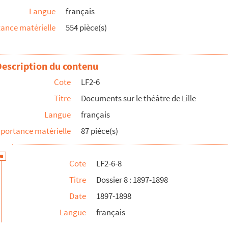
Langue
français
pal
ance matérielle
554 pièce(s)
- Théâtre municipal de Lille
Description du contenu
Cote
LF2-6
Titre
Documents sur le théâtre de Lille
Langue
français
portance matérielle
87 pièce(s)
ur des personnalités lilloises
Cote
LF2-6-8
Titre
Dossier 8 : 1897-1898
Date
1897-1898
Langue
français