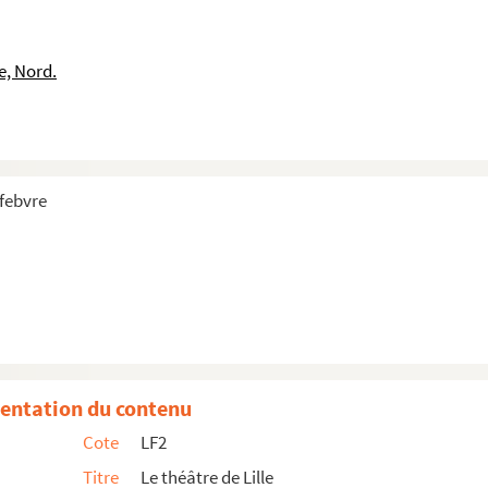
e, Nord.
efebvre
entation du contenu
Cote
LF2
Titre
Le théâtre de Lille
e