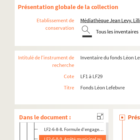
LF2-6-3. Dossier 3 : 1892-1893
Présentation globale de la collection
LF2-6-4. Dossier 4 : 1893-1894
Etablissement de
Médiathèque Jean Levy. Lill
LF2-6-5. Dossier 5 : 1894-1895
conservation
LF2-6-6. Dossier 6 : 1895-1896
Tous les inventaires
LF2-6-7. Dossier 7 : 1896-1897
LF2-6-8. Dossier 8 : 1897-1898
Intitulé de l'instrument de
Inventaire du fonds Léon L
LF2-6-8-1. Tableau de la troupe
recherche
LF2-6-8-2. Commission des Débuts
Cote
LF1 à LF29
LF2-6-8-3. Traité d’exploitation
Titre
Fonds Léon Lefebvre
LF2-6-8-4. Répertoire
LF2-6-8-5. Articles de journaux
LF2-6-8-6. Arrêtés municipaux sur l’Orchestre
Dans le document :
Prés
LF2-6-8-7. Bulletin de la Bibliothèque musicale
LF2-6-8-8. Formule d’engagement de musicien
LF2-6-8-9. Arrêté municipal sur l’entrée du Théâtr