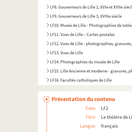
LF8. Gouverneurs de Lille 2, XVIe et XVIIe sièc
LF9. Gouverneurs de Lille 3, XVIIIe siècle
LF10. Musée de Lille - Photographies de tabl
LF11. Vues de Lille – Cartes postales
LF12. Vues de Lille - photographies, gravures
LF13. Vues de Lille
LF14. Photographies du musée de Lille
LF15. Lille Ancienne et moderne - gravures, 
LF16. Facultés catholiques de Lille
LF17. Programmes de concerts
Présentation du contenu
LF18. Brochures sur la musique à Lille
LF19. Musique à Lille
Cote
LF2
LF20. Articles extraits de journaux, histoire et
Titre
Le théâtre de Li
Langue
français
LF21. Notes sur Lille et la région (1708-1912)