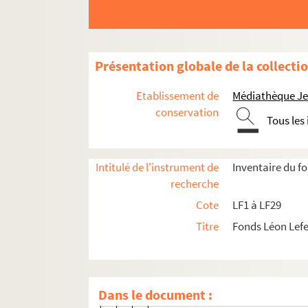
LF2-6-4. Dossier 4 : 1893-1894
LF2-6-5. Dossier 5 : 1894-1895
LF2-6-6. Dossier 6 : 1895-1896
Présentation globale de la collecti
LF2-6-7. Dossier 7 : 1896-1897
Etablissement de
Médiathèque Jea
LF2-6-7-1. Traités d’exploitation
conservation
Tous les
LF2-6-7-2. Article de journal
LF2-6-7-3. Commission des Débuts
Intitulé de l'instrument de
Inventaire du f
LF2-6-7-4. Arrêté municipal sur le se
recherche
LF2-6-7-5. Répertoire
Cote
LF1 à LF29
LF2-6-7-6. Tableau de la troupe
Titre
Fonds Léon Lef
LF2-6-7-7. Portraits
LF2-6-7-7-1. Portrait de Melle R
LF2-6-7-7-2. Portrait de Lequien
Dans le document :
LF2-6-7-7-3. Portrait de Letellier