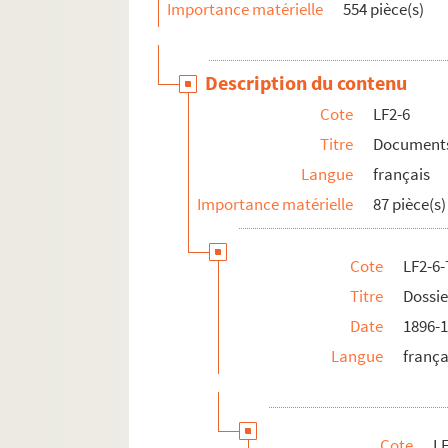
Importance matérielle
554 pièce(s)
LF22. Lille - Ephémérides et notes
LF23. Bibliographie du Nord de la France
LF24. Vues d'Athènes prises en 1905
Description du contenu
LF25. Photographies Beaux-Arts
Cote
LF2-6
LF26. Portefeuille non numéroté 4
Titre
Documents 
LF27. Lithographies et gravures, reproduction d
Langue
français
LF28. Galerie de portraits d'artistes lyriques et
Importance matérielle
87 pièce(s)
LF29. II Portraits
Cote
LF2-6-
Titre
Dossie
Date
1896-
Langue
frança
Cote
LF