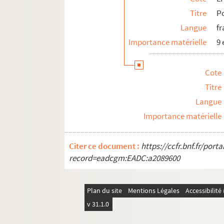
Titre
Po
Langue
fr
Importance matérielle
9
Cote
Titre
Langue
Importance matérielle
Citer ce document :
https://ccfr.bnf.fr/por
record=eadcgm:EADC:a2089600
Plan du site
Mentions Légales
Accessibilit
v 31.1.0