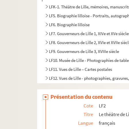
LFK-1. Théâtre de Lille, mémoires, manuscrit
LF5. Biographie lilloise - Portraits, autograph
LF6. Biographie lilloise
LF7. Gouverneurs de Lille 1, XIVe et XVe siècle
LF8. Gouverneurs de Lille 2, XVIe et XVIIe sièc
LF9. Gouverneurs de Lille 3, XVIIIe siècle
LF10. Musée de Lille - Photographies de tabl
LF11. Vues de Lille – Cartes postales
LF12. Vues de Lille - photographies, gravures
LF13. Vues de Lille
Présentation du contenu
LF14. Photographies du musée de Lille
LF15. Lille Ancienne et moderne - gravures, 
Cote
LF2
LF16. Facultés catholiques de Lille
Titre
Le théâtre de Li
Langue
français
LF17. Programmes de concerts