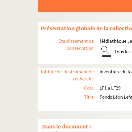
LF2-6. Documents sur le théâtre de Lille
LF2-6-1. C’est ma tournée ! Histoire d’u
LF2-6-2. Dossier 2 : 1891-1892
Présentation globale de la collecti
LF2-6-3. Dossier 3 : 1892-1893
Etablissement de
Médiathèque Jea
LF2-6-4. Dossier 4 : 1893-1894
conservation
Tous les
LF2-6-5. Dossier 5 : 1894-1895
LF2-6-6. Dossier 6 : 1895-1896
LF2-6-7. Dossier 7 : 1896-1897
Intitulé de l'instrument de
Inventaire du f
recherche
LF2-6-7-1. Traités d’exploitation
Cote
LF1 à LF29
LF2-6-7-2. Article de journal
Titre
Fonds Léon Lef
LF2-6-7-3. Commission des Débuts
LF2-6-7-4. Arrêté municipal sur le se
LF2-6-7-5. Répertoire
Dans le document :
LF2-6-7-6. Tableau de la troupe