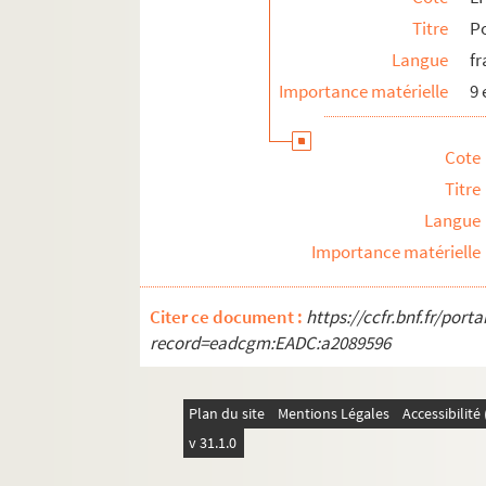
Titre
Po
Langue
fr
Importance matérielle
9
Cote
Titre
Langue
Importance matérielle
Citer ce document :
https://ccfr.bnf.fr/por
record=eadcgm:EADC:a2089596
Plan du site
Mentions Légales
Accessibilit
v 31.1.0