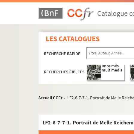
Catalogue co
LES CATALOGUES
RECHERCHE RAPIDE
Imprimés
multimédia
LF1. Histoire du Nord de Lille
RECHERCHES CIBLÉES
LF2. Le théâtre de Lille
LF2-1. Documents du théâtre de Lille 178
Accueil CCFr
LF2-6-7-7-1. Portrait de Melle Reic
>
LF2-2. Incendie du théâtre, 1903
LF2-3. Documents sur le théâtre de Lille
LF2-4. Documents sur le théâtre de Lille
LF2-6-7-7-1. Portrait de Melle Reiche
LF2-5. Documents sur le théâtre de Lille