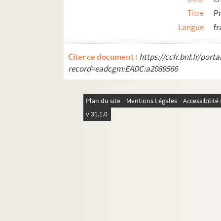
Titre
P
Langue
fr
Citer ce document :
https://ccfr.bnf.fr/por
record=eadcgm:EADC:a2089566
Plan du site
Mentions Légales
Accessibilit
v 31.1.0