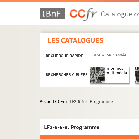
Catalogue co
LES CATALOGUES
RECHERCHE RAPIDE
Imprimés
multimédia
RECHERCHES CIBLÉES
LF1. Histoire du Nord de Lille
Accueil CCFr
LF2-6-5-8. Programme
>
LF2. Le théâtre de Lille
LF2-1. Documents du théâtre de Lille 178
LF2-6-5-8. Programme
LF2-2. Incendie du théâtre, 1903
LF2-3. Documents sur le théâtre de Lille