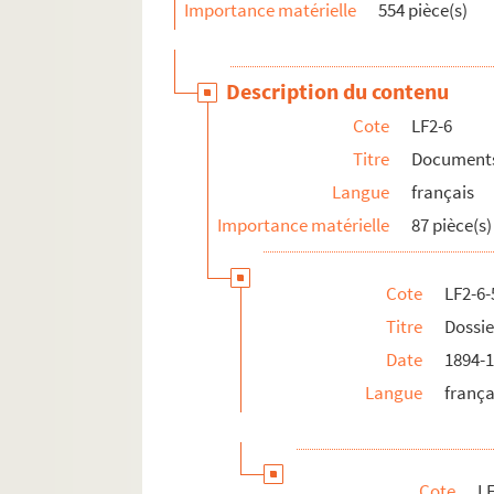
Importance matérielle
554 pièce(s)
LF22. Lille - Ephémérides et notes
LF23. Bibliographie du Nord de la France
LF24. Vues d'Athènes prises en 1905
Description du contenu
LF25. Photographies Beaux-Arts
Cote
LF2-6
LF26. Portefeuille non numéroté 4
Titre
Documents 
LF27. Lithographies et gravures, reproduction d
Langue
français
LF28. Galerie de portraits d'artistes lyriques et
Importance matérielle
87 pièce(s)
LF29. II Portraits
Cote
LF2-6-
Titre
Dossie
Date
1894-
Langue
frança
Cote
LF