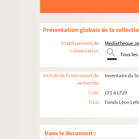
LF2-4. Documents sur le théâtre de Lille
LF2-5. Documents sur le théâtre de Lille
LF2-6. Documents sur le théâtre de Lille
Présentation globale de la collecti
LF2-6-1. C’est ma tournée ! Histoire d’u
Etablissement de
Médiathèque Jea
LF2-6-2. Dossier 2 : 1891-1892
conservation
Tous les
LF2-6-3. Dossier 3 : 1892-1893
LF2-6-4. Dossier 4 : 1893-1894
Intitulé de l'instrument de
Inventaire du f
LF2-6-5. Dossier 5 : 1894-1895
recherche
LF2-6-5-1. Prospectus du théâtre mun
Cote
LF1 à LF29
LF2-6-5-2. Répertoire
Titre
Fonds Léon Lef
LF2-6-5-3. Articles de journaux
LF2-6-5-4. Carte de soirée
LF2-6-5-5. Liste de l’Orchestre
Dans le document :
LF2-6-5-6. Saison d'été 1894 : Mme 