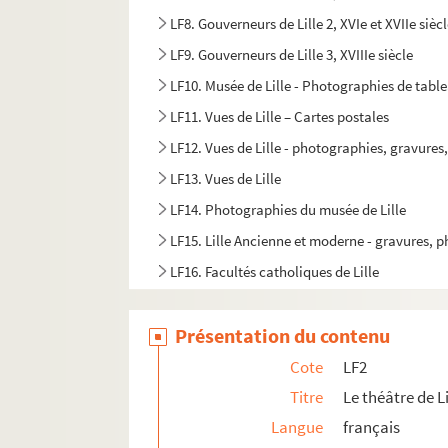
LF8. Gouverneurs de Lille 2, XVIe et XVIIe sièc
LF9. Gouverneurs de Lille 3, XVIIIe siècle
LF10. Musée de Lille - Photographies de tabl
LF11. Vues de Lille – Cartes postales
LF12. Vues de Lille - photographies, gravures
LF13. Vues de Lille
LF14. Photographies du musée de Lille
LF15. Lille Ancienne et moderne - gravures, 
LF16. Facultés catholiques de Lille
LF17. Programmes de concerts
Présentation du contenu
LF18. Brochures sur la musique à Lille
LF19. Musique à Lille
Cote
LF2
LF20. Articles extraits de journaux, histoire et
Titre
Le théâtre de Li
Langue
français
LF21. Notes sur Lille et la région (1708-1912)