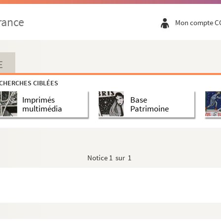
rance
Mon compte C
E
CHERCHES CIBLÉES
Imprimés
Base
multimédia
Patrimoine
Notice
1 sur 1