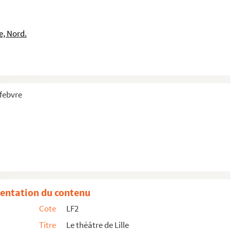
e, Nord.
efebvre
et
e : 1892
entation du contenu
Cote
LF2
Titre
Le théâtre de Lille