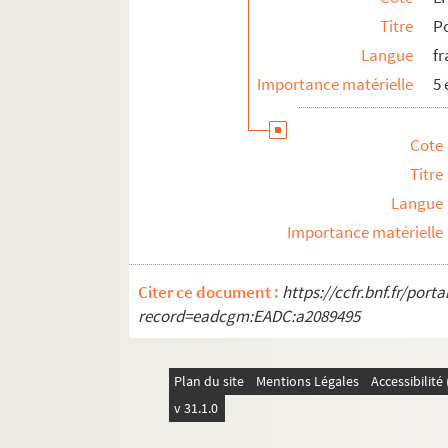
Titre
Po
Langue
fr
Importance matérielle
5
Cote
Titre
Langue
Importance matérielle
Citer ce document :
https://ccfr.bnf.fr/por
record=eadcgm:EADC:a2089495
Plan du site
Mentions Légales
Accessibilit
v 31.1.0