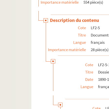
LF25. Photographies Beaux-Arts
Importance matérielle
554 pièce(s)
LF26. Portefeuille non numéroté 4
LF27. Lithographies et gravures, reproduction d
Description du contenu
LF28. Galerie de portraits d'artistes lyriques et
Cote
LF2-5
LF29. II Portraits
Titre
Documents 
Langue
français
Importance matérielle
28 pièce(s)
Cote
LF2-5-
Titre
Dossie
Date
1890-
Langue
frança
Cote
LF