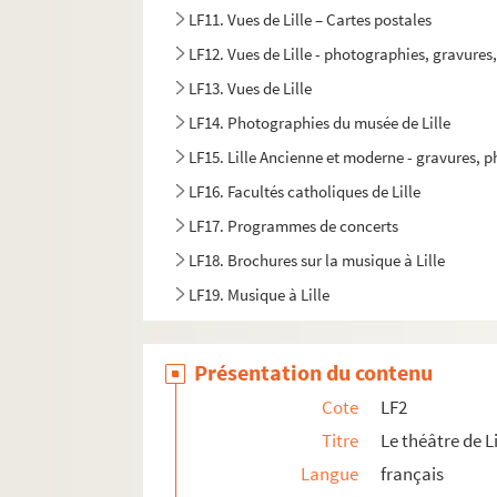
LF11. Vues de Lille – Cartes postales
LF12. Vues de Lille - photographies, gravures
LF13. Vues de Lille
LF14. Photographies du musée de Lille
LF15. Lille Ancienne et moderne - gravures, 
LF16. Facultés catholiques de Lille
LF17. Programmes de concerts
LF18. Brochures sur la musique à Lille
LF19. Musique à Lille
LF20. Articles extraits de journaux, histoire et
LF21. Notes sur Lille et la région (1708-1912)
Présentation du contenu
LF22. Lille - Ephémérides et notes
Cote
LF2
LF23. Bibliographie du Nord de la France
Titre
Le théâtre de Li
LF24. Vues d'Athènes prises en 1905
Langue
français