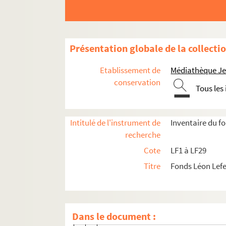
LF2-5-5. Dossier 5 : 1884-1885
LF2-5-6. Dossier 6 : 1885-1886
LF2-5-7. Dossier 7 : 1886-1887
Présentation globale de la collecti
LF2-5-8. Dossier 8 : 1887-1888
Etablissement de
Médiathèque Jea
LF2-5-9. Dossier 9 : 1888-1889
conservation
Tous les
LF2-5-10. Dossier 10 : 1889-1890
LF2-5-11. Dossier 11 : 1890-1891
Intitulé de l'instrument de
Inventaire du f
LF2-5-11-1. Prospectus du théâtre mu
recherche
LF2-5-11-2. Répertoire
Cote
LF1 à LF29
LF2-5-11-3. Programmes
Titre
Fonds Léon Lef
LF2-5-11-4. Liste de la Commission 
LF2-5-11-5. Traité d’exploitation
LF2-5-11-6. Dessin : le député Leveau
Dans le document :
LF2-5-11-7. Portraits