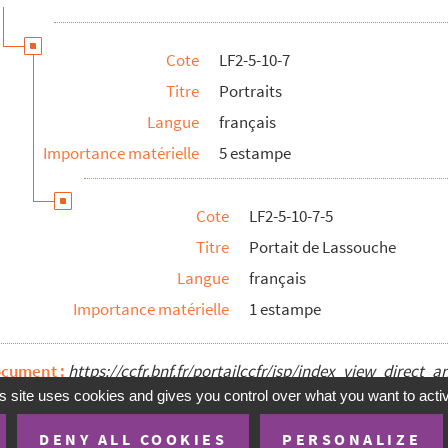
 dessins
Cote
LF2-5-10-7
Titre
Portraits
Langue
français
Importance matérielle
5 estampe
Cote
LF2-5-10-7-5
Titre
Portait de Lassouche
Langue
français
Importance matérielle
1 estampe
ocument :
https://ccfr.bnf.fr/portailccfr/jsp/index_view_dire
s site uses cookies and gives you control over what you want to acti
âtrales anciennes
ayant paru, pour la plupart, sur le Théâtre...
DENY ALL COOKIES
PERSONALIZE