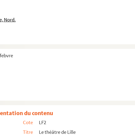
e, Nord.
le : 1889
efebvre
entation du contenu
Cote
LF2
Titre
Le théâtre de Lille