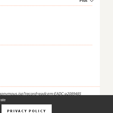
Plus
ct_anonymous.jsp?record=eadcgm:EADC:a2089485
vate
PRIVACY POLICY