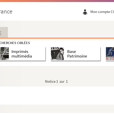
rance
Mon compte C
E
CHERCHES CIBLÉES
Imprimés
Base
multimédia
Patrimoine
Notice
1 sur 1