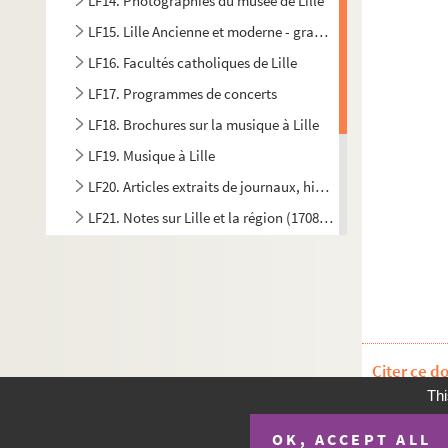
LF14. Photographies du musée de Lille
LF15. Lille Ancienne et moderne - gravures, photographies,
LF16. Facultés catholiques de Lille
LF17. Programmes de concerts
LF18. Brochures sur la musique à Lille
LF19. Musique à Lille
LF20. Articles extraits de journaux, histoire et littérature
LF21. Notes sur Lille et la région (1708-1912)
LF22. Lille - Ephémérides et notes
LF23. Bibliographie du Nord de la France
LF24. Vues d'Athènes prises en 1905
LF25. Photographies Beaux-Arts
Citer ce d
LF26. Portefeuille non numéroté 4
Thi
LF27. Lithographies et gravures, reproduction d'affiches thé
LF28. Galerie de portraits d'artistes lyriques et dramatiques, 
OK, ACCEPT ALL