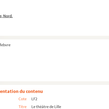
e, Nord.
efebvre
entation du contenu
e : 1885
Cote
LF2
Titre
Le théâtre de Lille