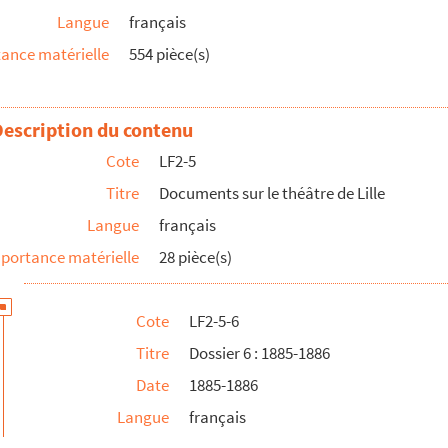
Langue
français
ance matérielle
554 pièce(s)
i en l’honneur de Noté
Description du contenu
Cote
LF2-5
Titre
Documents sur le théâtre de Lille
Langue
français
portance matérielle
28 pièce(s)
Cote
LF2-5-6
Titre
Dossier 6 : 1885-1886
Date
1885-1886
Langue
français
ur des personnalités lilloises