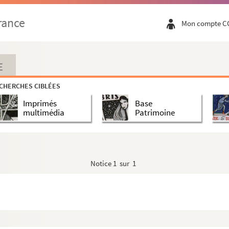
rance
Mon compte C
E
CHERCHES CIBLÉES
Imprimés
Base
multimédia
Patrimoine
Notice
1 sur 1