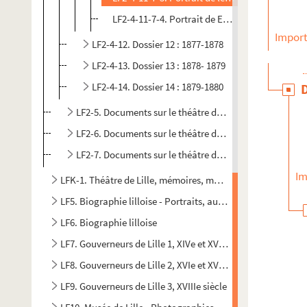
LF2-4-11-7-4. Portrait de Emile Marck, directe
Import
LF2-4-12. Dossier 12 : 1877-1878
LF2-4-13. Dossier 13 : 1878- 1879
LF2-4-14. Dossier 14 : 1879-1880
LF2-5. Documents sur le théâtre de Lille
LF2-6. Documents sur le théâtre de Lille
LF2-7. Documents sur le théâtre de Lille
Im
LFK-1. Théâtre de Lille, mémoires, manuscrits, brochures
LF5. Biographie lilloise - Portraits, autographes - Notices s
LF6. Biographie lilloise
LF7. Gouverneurs de Lille 1, XIVe et XVe siècles
LF8. Gouverneurs de Lille 2, XVIe et XVIIe siècles
LF9. Gouverneurs de Lille 3, XVIIIe siècle