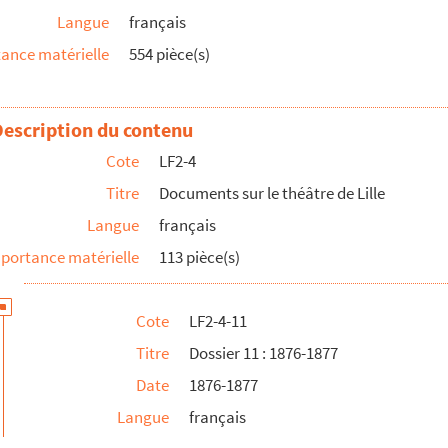
Langue
français
ur des théâtres d'Angers
ance matérielle
554 pièce(s)
Description du contenu
Cote
LF2-4
Titre
Documents sur le théâtre de Lille
Langue
français
portance matérielle
113 pièce(s)
ur des personnalités lilloises
Cote
LF2-4-11
Titre
Dossier 11 : 1876-1877
Date
1876-1877
Langue
français