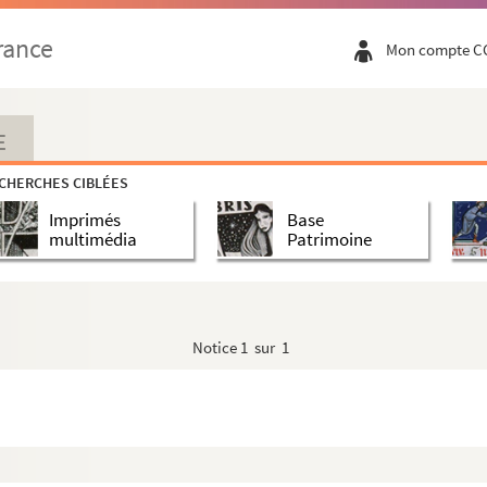
rance
Mon compte C
E
CHERCHES CIBLÉES
Imprimés
Base
multimédia
Patrimoine
Notice
1 sur 1