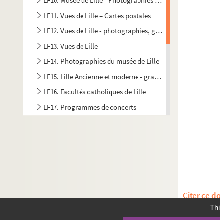
LF10. Musée de Lille - Photographies de tableaux
LF11. Vues de Lille – Cartes postales
LF12. Vues de Lille - photographies, gravures, dessins
LF13. Vues de Lille
LF14. Photographies du musée de Lille
LF15. Lille Ancienne et moderne - gravures, photographies,
LF16. Facultés catholiques de Lille
LF17. Programmes de concerts
LF18. Brochures sur la musique à Lille
LF19. Musique à Lille
LF20. Articles extraits de journaux, histoire et littérature
LF21. Notes sur Lille et la région (1708-1912)
LF22. Lille - Ephémérides et notes
Citer ce d
LF23. Bibliographie du Nord de la France
Thi
LF24. Vues d'Athènes prises en 1905