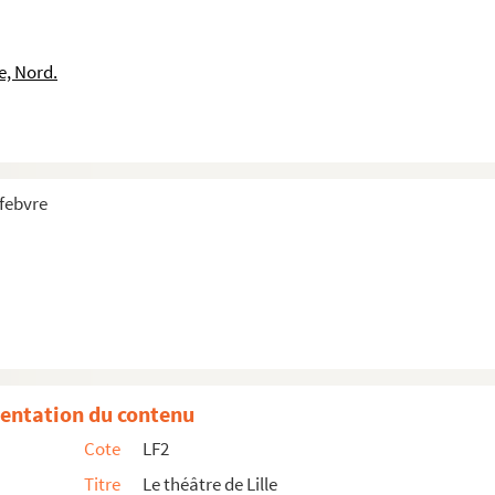
e, Nord.
 de Lille : 1876-1877
efebvre
entation du contenu
Cote
LF2
Titre
Le théâtre de Lille