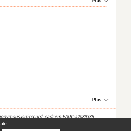
Plus
Plus
ct_anonymous.jsp?record=eadcgm:EADC:a2089336
vate