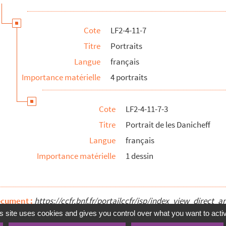
Cote
LF2-4-11-7
Titre
Portraits
Langue
français
Importance matérielle
4 portraits
 dessins
Cote
LF2-4-11-7-3
Titre
Portrait de les Danicheff
Langue
français
Importance matérielle
1 dessin
ocument :
https://ccfr.bnf.fr/portailccfr/jsp/index_view_dire
s site uses cookies and gives you control over what you want to acti