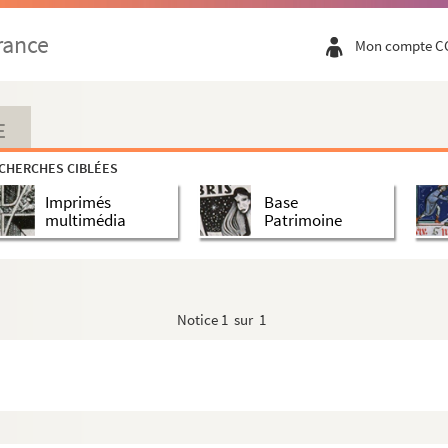
rance
Mon compte C
E
CHERCHES CIBLÉES
Imprimés
Base
multimédia
Patrimoine
Notice
1 sur 1