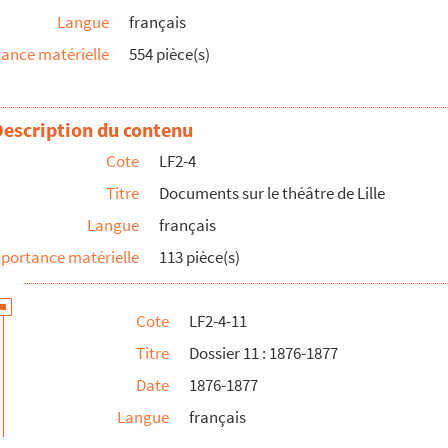
Langue
français
ance matérielle
554 pièce(s)
ur des théâtres d'Angers
Description du contenu
Cote
LF2-4
Titre
Documents sur le théâtre de Lille
Langue
français
portance matérielle
113 pièce(s)
Cote
LF2-4-11
Titre
Dossier 11 : 1876-1877
Date
1876-1877
ur des personnalités lilloises
Langue
français