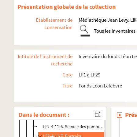
LF2-4-4. Dossier 4 : 1869-1870
Présentation globale de la collection
LF2-4-5. Dossier 5 : 1870-1871
Etablissement de
Médiathèque Jean Levy. Lill
LF2-4-6. Dossier 6 : 1871-1872
conservation
LF2-4-7. Dossier 7 : 1872-1873
Tous les inventaires
LF2-4-8. Dossier 8 : 1873-1874
LF2-4-9. Dossier 9 : 1874-1875
Intitulé de l'instrument de
Inventaire du fonds Léon L
LF2-4-10. Dossier 10 : 1875-1876
recherche
LF2-4-11. Dossier 11 : 1876-1877
Cote
LF1 à LF29
LF2-4-11-1. Prospectus du Grand Théâtre municipal
Titre
Fonds Léon Lefebvre
LF2-4-11-2. Tableau des recettes
LF2-4-11-3. Programme du 18-11-1876
LF2-4-11-4. Compte rendus de la presse
Dans le document :
Prés
LF2-4-11-5. Formule d’engagement de musicien
LF2-4-11-6. Service des pompiers
LF2-4-11-7. Portraits