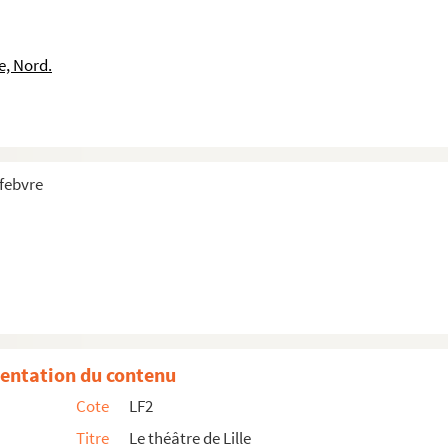
e, Nord.
efebvre
 de Lille : 1876-1877
entation du contenu
Cote
LF2
Titre
Le théâtre de Lille