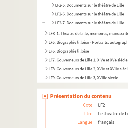
LF2-5. Documents sur le théâtre de Lille
LF2-6. Documents sur le théâtre de Lille
LF2-7. Documents sur le théâtre de Lille
LFK-1. Théâtre de Lille, mémoires, manuscrit
LF5. Biographie lilloise - Portraits, autograph
LF6. Biographie lilloise
LF7. Gouverneurs de Lille 1, XIVe et XVe siècle
LF8. Gouverneurs de Lille 2, XVIe et XVIIe sièc
LF9. Gouverneurs de Lille 3, XVIIIe siècle
LF10. Musée de Lille - Photographies de tabl
Présentation du contenu
LF11. Vues de Lille – Cartes postales
LF12. Vues de Lille - photographies, gravures
Cote
LF2
LF13. Vues de Lille
Titre
Le théâtre de Li
Langue
français
LF14. Photographies du musée de Lille