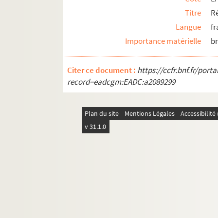
Titre
Rè
Langue
fr
Importance matérielle
b
Citer ce document :
https://ccfr.bnf.fr/por
record=eadcgm:EADC:a2089299
Plan du site
Mentions Légales
Accessibilit
v 31.1.0