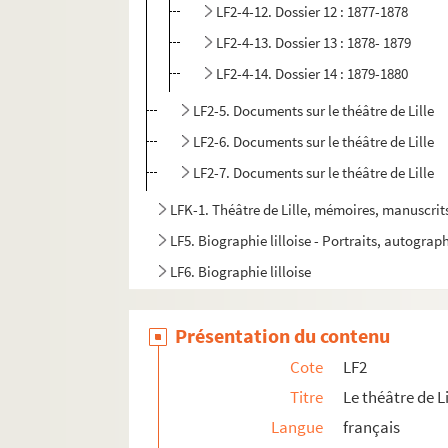
LF2-4-12. Dossier 12 : 1877-1878
LF2-4-13. Dossier 13 : 1878- 1879
LF2-4-14. Dossier 14 : 1879-1880
LF2-5. Documents sur le théâtre de Lille
LF2-6. Documents sur le théâtre de Lille
LF2-7. Documents sur le théâtre de Lille
LFK-1. Théâtre de Lille, mémoires, manuscrit
LF5. Biographie lilloise - Portraits, autograph
LF6. Biographie lilloise
LF7. Gouverneurs de Lille 1, XIVe et XVe siècle
Présentation du contenu
LF8. Gouverneurs de Lille 2, XVIe et XVIIe sièc
LF9. Gouverneurs de Lille 3, XVIIIe siècle
Cote
LF2
LF10. Musée de Lille - Photographies de tabl
Titre
Le théâtre de Li
Langue
français
LF11. Vues de Lille – Cartes postales