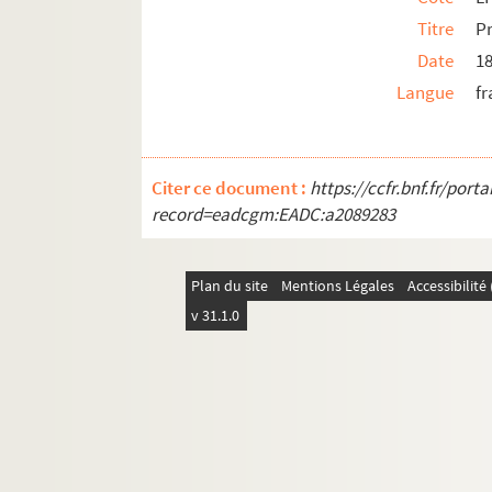
Titre
Pr
LF27. Lithographies et gravures, reproduction d
Date
1
LF28. Galerie de portraits d'artistes lyriques et
Langue
fr
LF29. II Portraits
Citer ce document :
https://ccfr.bnf.fr/por
record=eadcgm:EADC:a2089283
Plan du site
Mentions Légales
Accessibilit
v 31.1.0