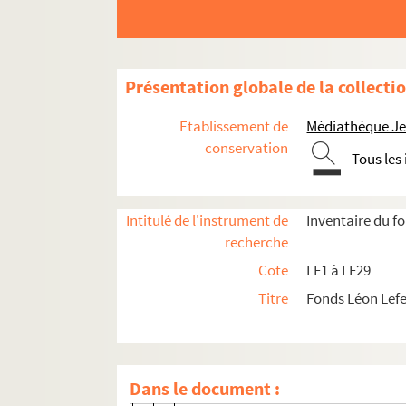
LF1. Histoire du Nord de Lille
LF2. Le théâtre de Lille
LF2-1. Documents du théâtre de Lille 178
Présentation globale de la collecti
LF2-2. Incendie du théâtre, 1903
Etablissement de
Médiathèque Jea
LF2-3. Documents sur le théâtre de Lille
conservation
Tous les
LF2-4. Documents sur le théâtre de Lille
LF2-4-1. Dossier 1 : 1866-1867
Intitulé de l'instrument de
Inventaire du f
LF2-4-2. Dossier 2 : 1867-1868
recherche
LF2-4-3. Dossier 3 : 1868-1869
Cote
LF1 à LF29
LF2-4-4. Dossier 4 : 1869-1870
Titre
Fonds Léon Lef
LF2-4-5. Dossier 5 : 1870-1871
LF2-4-6. Dossier 6 : 1871-1872
LF2-4-6-1. Prospectus du Théâtre de L
Dans le document :
LF2-4-6-2. Tableau de la troupe du Th