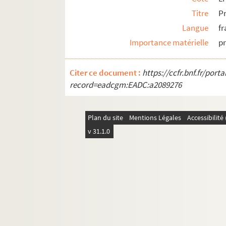
Titre
P
Langue
fr
Importance matérielle
p
Citer ce document :
https://ccfr.bnf.fr/por
record=eadcgm:EADC:a2089276
Plan du site
Mentions Légales
Accessibilit
v 31.1.0