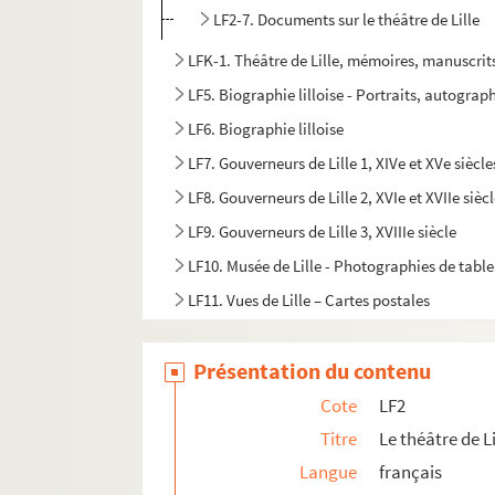
LF2-7. Documents sur le théâtre de Lille
LFK-1. Théâtre de Lille, mémoires, manuscrit
LF5. Biographie lilloise - Portraits, autograph
LF6. Biographie lilloise
LF7. Gouverneurs de Lille 1, XIVe et XVe siècle
LF8. Gouverneurs de Lille 2, XVIe et XVIIe sièc
LF9. Gouverneurs de Lille 3, XVIIIe siècle
LF10. Musée de Lille - Photographies de tabl
LF11. Vues de Lille – Cartes postales
LF12. Vues de Lille - photographies, gravures
Présentation du contenu
LF13. Vues de Lille
LF14. Photographies du musée de Lille
Cote
LF2
LF15. Lille Ancienne et moderne - gravures, 
Titre
Le théâtre de Li
Langue
français
LF16. Facultés catholiques de Lille