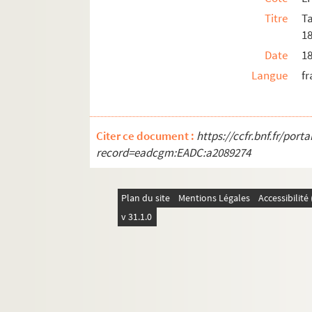
Titre
Ta
1
Date
1
Langue
fr
Citer ce document :
https://ccfr.bnf.fr/por
record=eadcgm:EADC:a2089274
Plan du site
Mentions Légales
Accessibilit
v 31.1.0