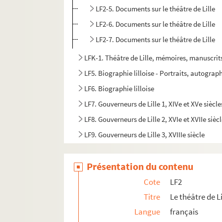
LF2-5. Documents sur le théâtre de Lille
LF2-6. Documents sur le théâtre de Lille
LF2-7. Documents sur le théâtre de Lille
LFK-1. Théâtre de Lille, mémoires, manuscrit
LF5. Biographie lilloise - Portraits, autograph
LF6. Biographie lilloise
LF7. Gouverneurs de Lille 1, XIVe et XVe siècle
LF8. Gouverneurs de Lille 2, XVIe et XVIIe sièc
LF9. Gouverneurs de Lille 3, XVIIIe siècle
LF10. Musée de Lille - Photographies de tabl
Présentation du contenu
LF11. Vues de Lille – Cartes postales
LF12. Vues de Lille - photographies, gravures
Cote
LF2
LF13. Vues de Lille
Titre
Le théâtre de Li
Langue
français
LF14. Photographies du musée de Lille