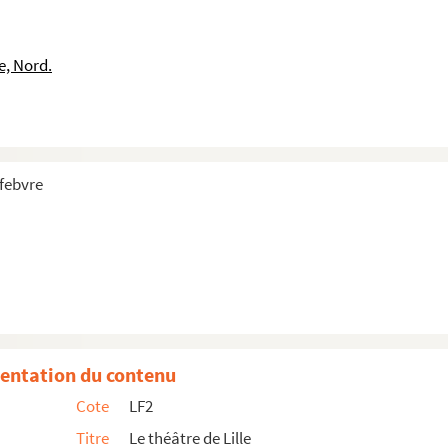
e, Nord.
efebvre
entation du contenu
Cote
LF2
1865-1867
Titre
Le théâtre de Lille
-1867