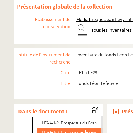
Présentation globale de la collection
Etablissement de
Médiathèque Jean Levy. Lill
conservation
Tous les inventaires
LF1. Histoire du Nord de Lille
Intitulé de l'instrument de
Inventaire du fonds Léon L
recherche
LF2. Le théâtre de Lille
Cote
LF1 à LF29
LF2-1. Documents du théâtre de Lille 1784-1789
LF2-2. Incendie du théâtre, 1903
Titre
Fonds Léon Lefebvre
LF2-3. Documents sur le théâtre de Lille
LF2-4. Documents sur le théâtre de Lille
Dans le document :
Prés
LF2-4-1. Dossier 1 : 1866-1867
LF2-4-1-2. Prospectus du Grand Théâtre de Lille : 
LF2-4-1-3. Programme de représentation du 10-04