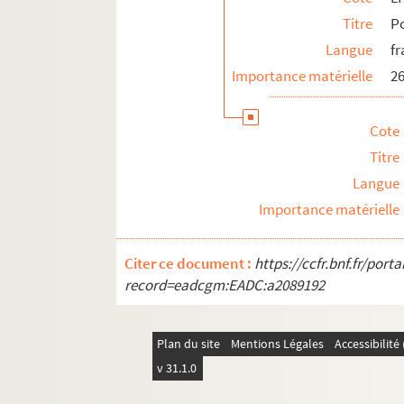
Titre
Po
LF20. Articles extraits de journaux, histoire et
Langue
fr
LF21. Notes sur Lille et la région (1708-1912)
Importance matérielle
26
LF22. Lille - Ephémérides et notes
LF23. Bibliographie du Nord de la France
Cote
LF24. Vues d'Athènes prises en 1905
Titre
LF25. Photographies Beaux-Arts
Langue
LF26. Portefeuille non numéroté 4
Importance matérielle
LF27. Lithographies et gravures, reproduction d
LF28. Galerie de portraits d'artistes lyriques et
Citer ce document :
https://ccfr.bnf.fr/por
LF29. II Portraits
record=eadcgm:EADC:a2089192
Plan du site
Mentions Légales
Accessibilit
v 31.1.0