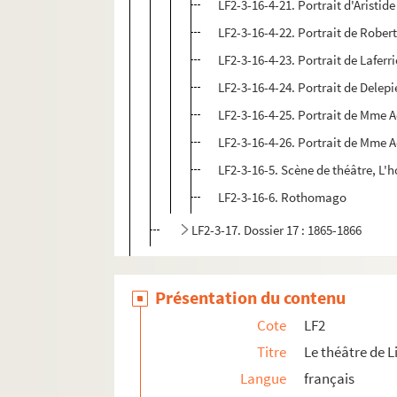
LF2-3-16-4-21. Portrait d'Aristide 
LF2-3-16-4-22. Portrait de Rober
LF2-3-16-4-23. Portrait de Laferri
LF2-3-16-4-24. Portrait de Delepier
LF2-3-16-4-25. Portrait de Mme A
LF2-3-16-4-26. Portrait de Mme A
LF2-3-16-5. Scène de théâtre, L'
LF2-3-16-6. Rothomago
LF2-3-17. Dossier 17 : 1865-1866
LF2-4. Documents sur le théâtre de Lille
LF2-5. Documents sur le théâtre de Lille
Présentation du contenu
LF2-6. Documents sur le théâtre de Lille
Cote
LF2
LF2-7. Documents sur le théâtre de Lille
Titre
Le théâtre de Li
Langue
français
LFK-1. Théâtre de Lille, mémoires, manuscrit