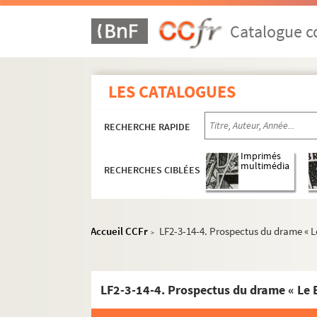
Catalogue co
LES CATALOGUES
RECHERCHE RAPIDE
Imprimés
multimédia
LF1. Histoire du Nord de Lille
RECHERCHES CIBLÉES
LF2. Le théâtre de Lille
LF2-1. Documents du théâtre de Lille 178
Accueil CCFr
LF2-3-14-4. Prospectus du drame « L
>
LF2-2. Incendie du théâtre, 1903
LF2-3. Documents sur le théâtre de Lille
LF2-3-14-4. Prospectus du drame « Le 
LF2-3-1. Dossier 1 : 1849 – 1850
LF2-3-2. Dossier 2 : 1850-1851