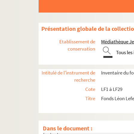
LF2-3-3. Dossier 3 : 1851-1852
LF2-3-4. Dossier 4 : 1852-1853
LF2-3-5. Dossier 5 : 1853-1854
Présentation globale de la collecti
LF2-3-6. Dossier 6 : 1854-1855
Etablissement de
Médiathèque Jea
LF2-3-7. Dossier 7 : 1855-1856
conservation
Tous les
LF2-3-8. Dossier 8 : 1856-1857
LF2-3-9. Dossier 9 : 1857-1858
LF2-3-10. Dossier 10 : 1858-1859
Intitulé de l'instrument de
Inventaire du f
recherche
LF2-3-11. Dossier 11 : 1859-1860
Cote
LF1 à LF29
LF2-3-12. Dossier 12 : 1860- 1861
Titre
Fonds Léon Lef
LF2-3-13. Dossier 13 : 1861- 1862
LF2-3-14. Dossier 14 : 1862-1863
LF2-3-14-1. Programme de concert d
Dans le document :
LF2-3-14-2. Articles de journaux