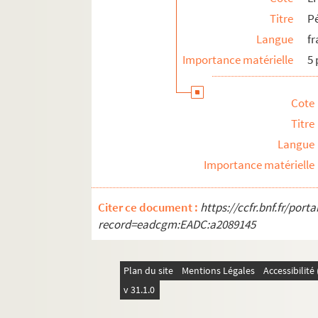
Titre
Pé
Langue
fr
Importance matérielle
5 
Cote
Titre
Langue
Importance matérielle
Citer ce document :
https://ccfr.bnf.fr/por
record=eadcgm:EADC:a2089145
Plan du site
Mentions Légales
Accessibilit
v 31.1.0