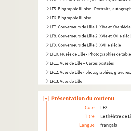
LF5. Biographie lilloise - Portraits, autograph
LF6. Biographie lilloise
LF7. Gouverneurs de Lille 1, XIVe et XVe siècle
LF8. Gouverneurs de Lille 2, XVIe et XVIIe sièc
LF9. Gouverneurs de Lille 3, XVIIIe siècle
LF10. Musée de Lille - Photographies de tabl
LF11. Vues de Lille – Cartes postales
LF12. Vues de Lille - photographies, gravures
LF13. Vues de Lille
LF14. Photographies du musée de Lille
Présentation du contenu
LF15. Lille Ancienne et moderne - gravures, 
Cote
LF2
LF16. Facultés catholiques de Lille
Titre
Le théâtre de Li
LF17. Programmes de concerts
Langue
français
LF18. Brochures sur la musique à Lille