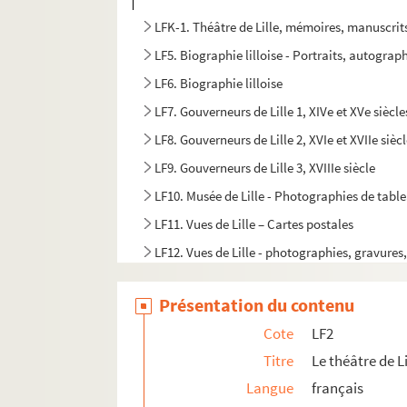
LFK-1. Théâtre de Lille, mémoires, manuscrit
LF5. Biographie lilloise - Portraits, autograph
LF6. Biographie lilloise
LF7. Gouverneurs de Lille 1, XIVe et XVe siècle
LF8. Gouverneurs de Lille 2, XVIe et XVIIe sièc
LF9. Gouverneurs de Lille 3, XVIIIe siècle
LF10. Musée de Lille - Photographies de tabl
LF11. Vues de Lille – Cartes postales
LF12. Vues de Lille - photographies, gravures
LF13. Vues de Lille
Présentation du contenu
LF14. Photographies du musée de Lille
Cote
LF2
LF15. Lille Ancienne et moderne - gravures, 
Titre
Le théâtre de Li
LF16. Facultés catholiques de Lille
Langue
français
LF17. Programmes de concerts