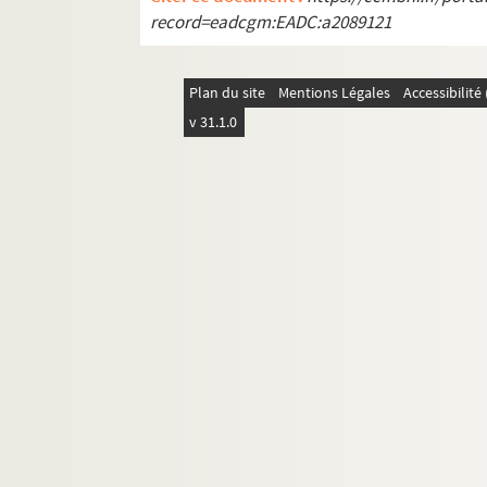
record=eadcgm:EADC:a2089121
Plan du site
Mentions Légales
Accessibilit
v 31.1.0