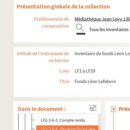
Présentation globale de la collection
LF2. Le théâtre de Lille
LF2-1. Documents du théâtre de Lille 1784-1789
Etablissement de
Médiathèque Jean Levy. Lill
conservation
LF2-2. Incendie du théâtre, 1903
Tous les inventaires
LF2-3. Documents sur le théâtre de Lille
LF2-3-1. Dossier 1 : 1849 – 1850
Intitulé de l'instrument de
Inventaire du fonds Léon L
LF2-3-2. Dossier 2 : 1850-1851
recherche
LF2-3-3. Dossier 3 : 1851-1852
Cote
LF1 à LF29
LF2-3-4. Dossier 4 : 1852-1853
Titre
Fonds Léon Lefebvre
LF2-3-5. Dossier 5 : 1853-1854
LF2-3-6. Dossier 6 : 1854-1855
LF2-3-6-1. Prospectus du théâtre de Lille : 15 août
Dans le document :
Prés
LF2-3-6-2. Répertoire
LF2-3-6-3. Compte rendu
LF2-3-6-4. Situation financière