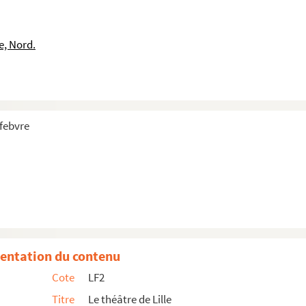
e, Nord.
efebvre
 1854
entation du contenu
Cote
LF2
Titre
Le théâtre de Lille