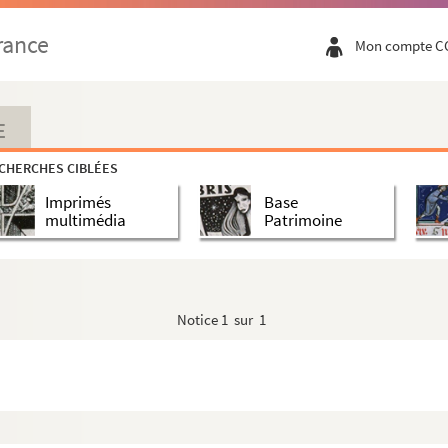
rance
Mon compte C
E
CHERCHES CIBLÉES
Imprimés
Base
multimédia
Patrimoine
Notice
1 sur 1